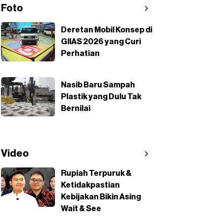
Foto
Deretan Mobil Konsep di
GIIAS 2026 yang Curi
Perhatian
Nasib Baru Sampah
Plastik yang Dulu Tak
Bernilai
Video
Rupiah Terpuruk &
Ketidakpastian
Kebijakan Bikin Asing
Wait & See