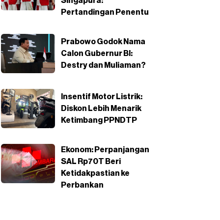
Singapura:
Pertandingan Penentu
Prabowo Godok Nama
Calon Gubernur BI:
Destry dan Muliaman?
Insentif Motor Listrik:
Diskon Lebih Menarik
Ketimbang PPNDTP
Ekonom: Perpanjangan
SAL Rp70T Beri
Ketidakpastian ke
Perbankan