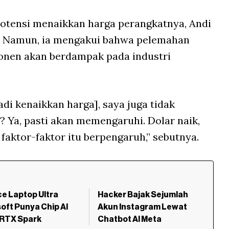
potensi menaikkan harga perangkatnya, Andi
. Namun, ia mengakui bahwa pelemahan
onen akan berdampak pada industri
adi kenaikkan harga], saya juga tidak
 Ya, pasti akan memengaruhi. Dolar naik,
faktor-faktor itu berpengaruh,” sebutnya.
e Laptop Ultra
Hacker Bajak Sejumlah
oft Punya Chip AI
Akun Instagram Lewat
 RTX Spark
Chatbot AI Meta