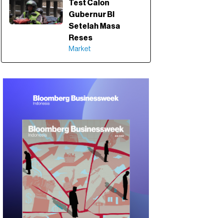
Test Calon
Gubernur BI
Setelah Masa
Reses
Market