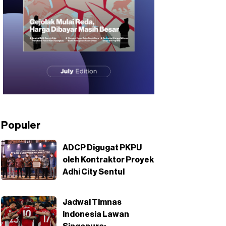
Populer
ADCP Digugat PKPU
oleh Kontraktor Proyek
Adhi City Sentul
Jadwal Timnas
Indonesia Lawan