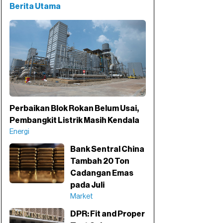
Berita Utama
Perbaikan Blok Rokan Belum Usai,
Pembangkit Listrik Masih Kendala
Energi
Bank Sentral China
Tambah 20 Ton
Cadangan Emas
pada Juli
Market
DPR: Fit and Proper