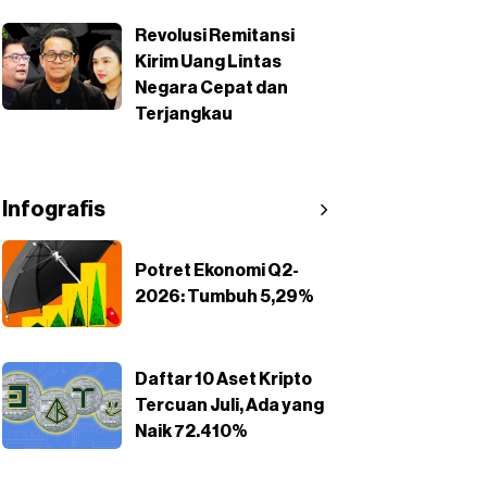
Revolusi Remitansi
Kirim Uang Lintas
Negara Cepat dan
Terjangkau
Infografis
Potret Ekonomi Q2-
2026: Tumbuh 5,29%
Daftar 10 Aset Kripto
Tercuan Juli, Ada yang
Naik 72.410%