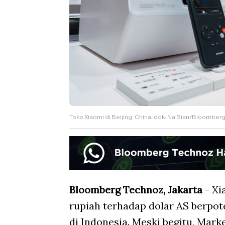
Toko Xiaomi di Beijing, China. dok: Na Bian/Bloomber
Bloomberg Technoz, Jakarta
- Xi
rupiah terhadap dolar AS berpo
di Indonesia. Meski begitu, Mark