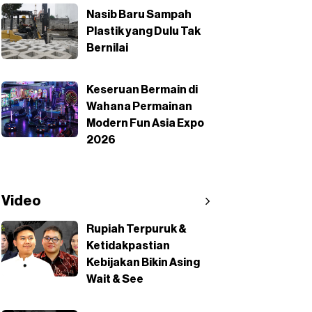
Nasib Baru Sampah
Plastik yang Dulu Tak
Bernilai
Keseruan Bermain di
Wahana Permainan
Modern Fun Asia Expo
2026
Video
Rupiah Terpuruk &
Ketidakpastian
Kebijakan Bikin Asing
Wait & See