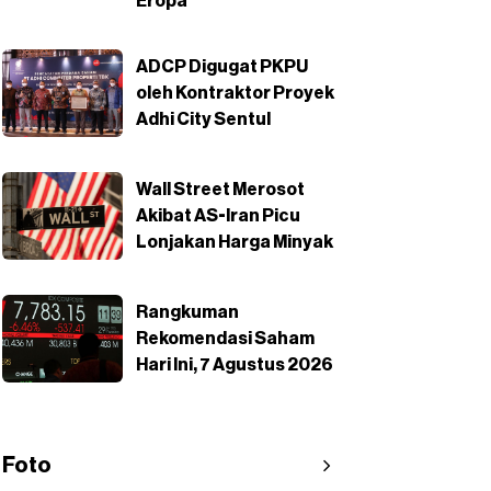
Eropa
ADCP Digugat PKPU
oleh Kontraktor Proyek
Adhi City Sentul
Wall Street Merosot
Akibat AS-Iran Picu
Lonjakan Harga Minyak
Rangkuman
Rekomendasi Saham
Hari Ini, 7 Agustus 2026
Foto