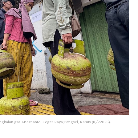
gkalan gas Ariestianto, Ceger Raya,Tangsel, Kamis (6/22025).