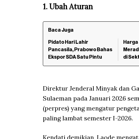
1. Ubah Aturan
Baca Juga
Pidato Hari Lahir
Harga 
Pancasila, Prabowo Bahas
Merada
Ekspor SDA Satu Pintu
di Se
Direktur Jenderal Minyak dan G
Sulaeman pada Januari 2026 se
(perpres) yang mengatur penget
paling lambat semester I-2026.
Kendati demikian, Laode mengat