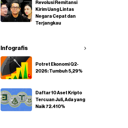
Revolusi Remitansi
Kirim Uang Lintas
Negara Cepat dan
Terjangkau
Infografis
Potret Ekonomi Q2-
2026: Tumbuh 5,29%
Daftar 10 Aset Kripto
Tercuan Juli, Ada yang
Naik 72.410%