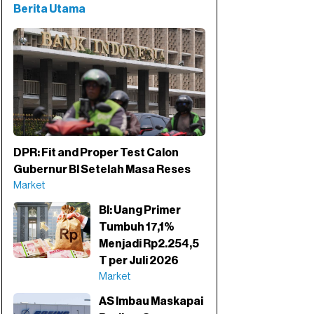
Berita Utama
DPR: Fit and Proper Test Calon
Gubernur BI Setelah Masa Reses
Market
BI: Uang Primer
Tumbuh 17,1%
Menjadi Rp2.254,5
T per Juli 2026
Market
AS Imbau Maskapai