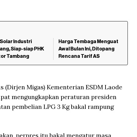
Solar Industri
Harga Tembaga Menguat
ng, Siap-siap PHK
Awal Bulan Ini, Ditopang
ktor Tambang
Rencana Tarif AS
as (Dirjen Migas) Kementerian ESDM Laode
mpat mengungkapkan peraturan presiden
atan pembelian LPG 3 Kg bakal rampung
akan, perpres itu bakal mengatur masa