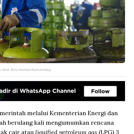
ara./dok. Biro Humas Kemendag
merintah melalui Kementerian Energi dan
lah berulang kali mengumumkan rencana
ak cair atau
liquified petroleum gas
(LPG) 3