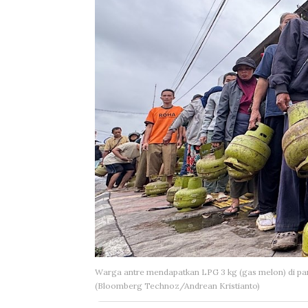
Warga antre mendapatkan LPG 3 kg (gas melon) di pan
(Bloomberg Technoz/Andrean Kristianto)