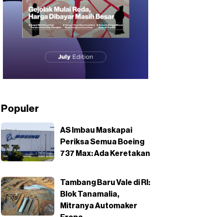
Populer
AS Imbau Maskapai
Periksa Semua Boeing
737 Max: Ada Keretakan
Tambang Baru Vale di RI:
Blok Tanamalia,
Mitranya Automaker