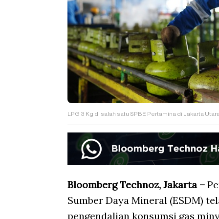
LPG 3 Kg di salah satu SPBE Pertamina di Jakarta Ut
Bloomberg Technoz, Jakarta –
Pe
Sumber Daya Mineral (ESDM) te
pengendalian konsumsi gas miny