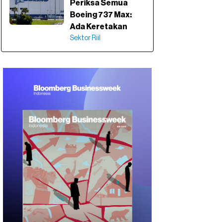
Periksa Semua
Boeing 737 Max:
Ada Keretakan
Sektor Riil