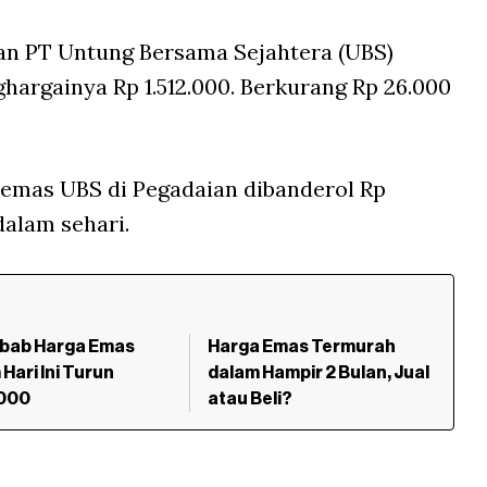
an PT Untung Bersama Sejahtera (UBS)
hargainya Rp 1.512.000. Berkurang Rp 26.000
 emas UBS di Pegadaian dibanderol Rp
dalam sehari.
bab Harga Emas
Harga Emas Termurah
Hari Ini Turun
dalam Hampir 2 Bulan, Jual
000
atau Beli?