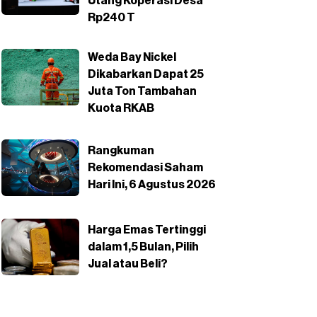
Utang Koperasi Desa
Rp240 T
Weda Bay Nickel
Dikabarkan Dapat 25
Juta Ton Tambahan
Kuota RKAB
Rangkuman
Rekomendasi Saham
Hari Ini, 6 Agustus 2026
Harga Emas Tertinggi
dalam 1,5 Bulan, Pilih
Jual atau Beli?