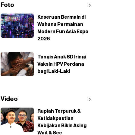
Foto
Keseruan Bermain di
Wahana Permainan
Modern Fun Asia Expo
2026
Tangis Anak SD Iringi
Vaksin HPV Perdana
bagi Laki-Laki
Video
Rupiah Terpuruk &
Ketidakpastian
Kebijakan Bikin Asing
Wait & See