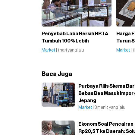
Penyebab Laba Bersih HRTA
Harga E
Tumbuh 100% Lebih
Turun S
Market
| 1 hari yang lalu
Market
| 
Baca Juga
Purbaya Rilis Skema Bar
Bebas Bea Masuk Impor 
Jepang
Market
| 3 menit yang lalu
Ekonom Soal Pencairan
Rp20,5 T ke Daerah: Sol