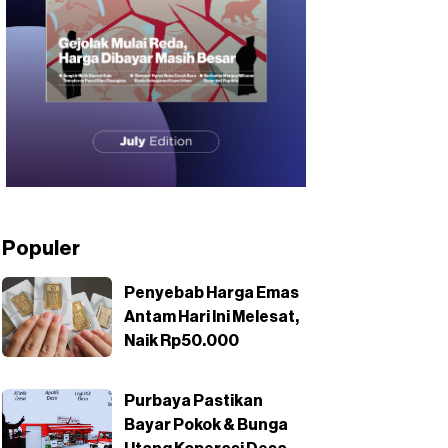
Populer
Penyebab Harga Emas
Antam Hari Ini Melesat,
Naik Rp50.000
Purbaya Pastikan
Bayar Pokok & Bunga