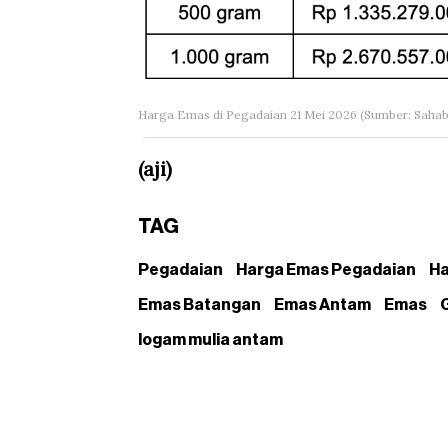
Harga Emas di Pegadaian 21 Mei 2026 (Sumber: Sahab
(aji)
TAG
Pegadaian
Harga Emas Pegadaian
Ha
Emas Batangan
Emas Antam
Emas
G
logam mulia antam