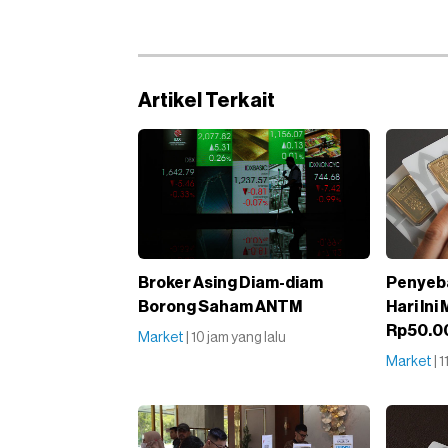
Artikel Terkait
Broker Asing Diam-diam
Penyeb
Borong Saham ANTM
Hari Ini
Rp50.0
Market
| 10 jam yang lalu
Market
| 