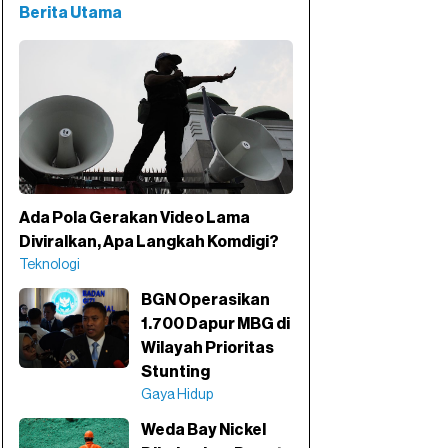
Berita Utama
Ada Pola Gerakan Video Lama
Diviralkan, Apa Langkah Komdigi?
Teknologi
BGN Operasikan
1.700 Dapur MBG di
Wilayah Prioritas
Stunting
Gaya Hidup
Weda Bay Nickel