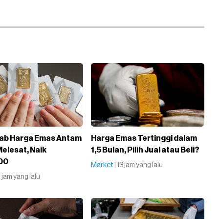
ab Harga Emas Antam
Harga Emas Tertinggi dalam
 Melesat, Naik
1,5 Bulan, Pilih Jual atau Beli?
00
Market
| 13 jam yang lalu
11 jam yang lalu