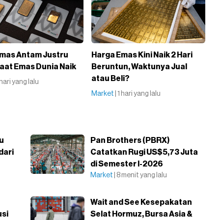
mas Antam Justru
Harga Emas Kini Naik 2 Hari
aat Emas Dunia Naik
Beruntun, Waktunya Jual
atau Beli?
1 hari yang lalu
Market
| 1 hari yang lalu
u
Pan Brothers (PBRX)
dari
Catatkan Rugi US$5,73 Juta
di Semester I-2026
Market
| 8 menit yang lalu
Wait and See Kesepakatan
usi
Selat Hormuz, Bursa Asia &