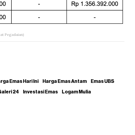
at Pegadaian)
rga Emas Hari Ini
Harga Emas Antam
Emas UBS
aleri 24
Investasi Emas
Logam Mulia