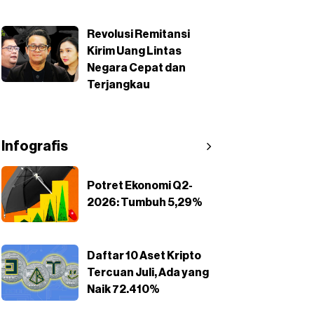
Revolusi Remitansi
Kirim Uang Lintas
Negara Cepat dan
Terjangkau
Infografis
Potret Ekonomi Q2-
2026: Tumbuh 5,29%
Daftar 10 Aset Kripto
Tercuan Juli, Ada yang
Naik 72.410%