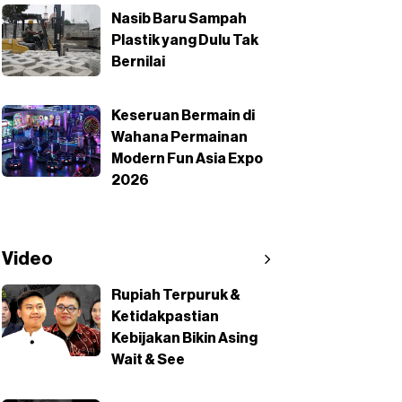
Nasib Baru Sampah
Plastik yang Dulu Tak
Bernilai
Keseruan Bermain di
Wahana Permainan
Modern Fun Asia Expo
2026
Video
Rupiah Terpuruk &
Ketidakpastian
Kebijakan Bikin Asing
Wait & See