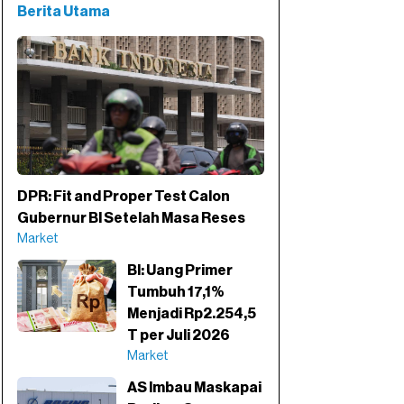
Berita Utama
DPR: Fit and Proper Test Calon
Gubernur BI Setelah Masa Reses
Market
BI: Uang Primer
Tumbuh 17,1%
Menjadi Rp2.254,5
T per Juli 2026
Market
AS Imbau Maskapai