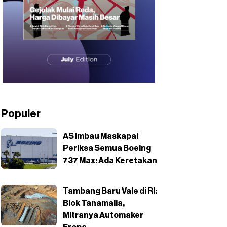
Populer
AS Imbau Maskapai
Periksa Semua Boeing
737 Max: Ada Keretakan
Tambang Baru Vale di RI:
Blok Tanamalia,
Mitranya Automaker