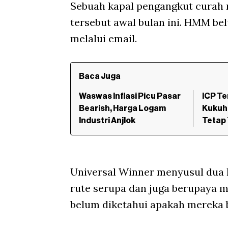
Sebuah kapal pengangkut curah m
tersebut awal bulan ini. HMM b
melalui email.
Baca Juga
Waswas Inflasi Picu Pasar
ICP Te
Bearish, Harga Logam
Kukuh
Industri Anjlok
Tetap 
Universal Winner menyusul dua k
rute serupa dan juga berupaya 
belum diketahui apakah mereka be