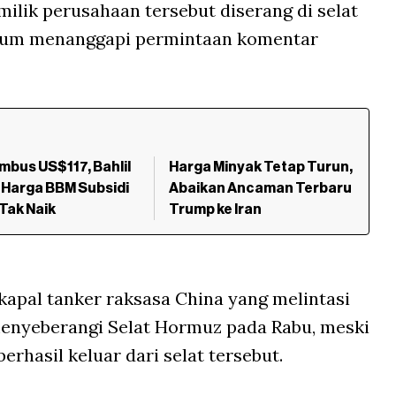
ilik perusahaan tersebut diserang di selat
elum menanggapi permintaan komentar
mbus US$117, Bahlil
Harga Minyak Tetap Turun,
 Harga BBM Subsidi
Abaikan Ancaman Terbaru
Tak Naik
Trump ke Iran
apal tanker raksasa China yang melintasi
menyeberangi Selat Hormuz pada Rabu, meski
rhasil keluar dari selat tersebut.