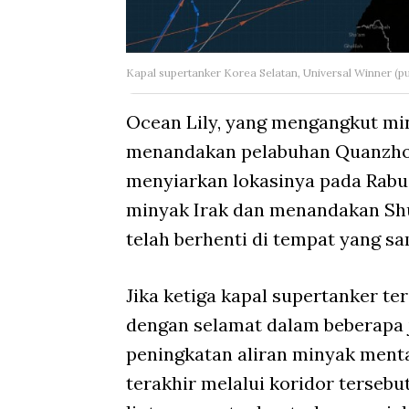
Kapal supertanker Korea Selatan, Universal Winner (pu
Ocean Lily, yang mengangkut min
menandakan pelabuhan Quanzhou 
menyiarkan lokasinya pada Rabu 
minyak Irak dan menandakan Shui
telah berhenti di tempat yang s
Jika ketiga kapal supertanker te
dengan selamat dalam beberapa
peningkatan aliran minyak menta
terakhir melalui koridor tersebu