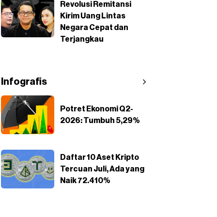
Revolusi Remitansi
Kirim Uang Lintas
Negara Cepat dan
Terjangkau
Infografis
Potret Ekonomi Q2-
2026: Tumbuh 5,29%
Daftar 10 Aset Kripto
Tercuan Juli, Ada yang
Naik 72.410%