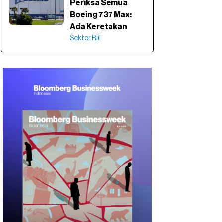
Periksa Semua
Boeing 737 Max:
Ada Keretakan
Sektor Riil