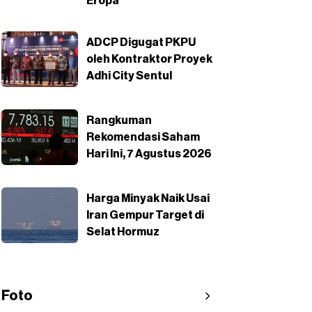
Eropa
ADCP Digugat PKPU
oleh Kontraktor Proyek
Adhi City Sentul
Rangkuman
Rekomendasi Saham
Hari Ini, 7 Agustus 2026
Harga Minyak Naik Usai
Iran Gempur Target di
Selat Hormuz
Foto