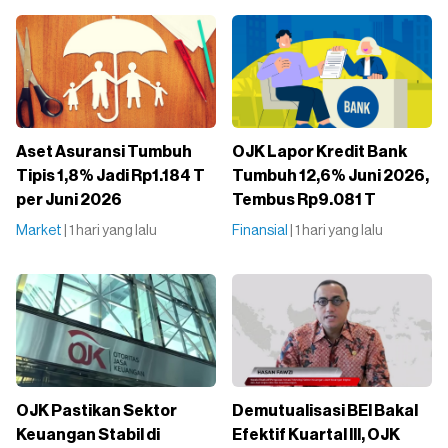
Aset Asuransi Tumbuh
OJK Lapor Kredit Bank
Tipis 1,8% Jadi Rp1.184 T
Tumbuh 12,6% Juni 2026,
per Juni 2026
Tembus Rp9.081 T
Market
| 1 hari yang lalu
Finansial
| 1 hari yang lalu
OJK Pastikan Sektor
Demutualisasi BEI Bakal
Keuangan Stabil di
Efektif Kuartal III, OJK