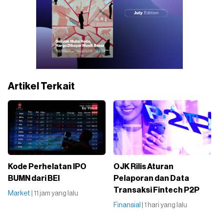
Artikel Terkait
Kode Perhelatan IPO
OJK Rilis Aturan
BUMN dari BEI
Pelaporan dan Data
Transaksi Fintech P2P
Market
| 11 jam yang lalu
Finansial
| 1 hari yang lalu