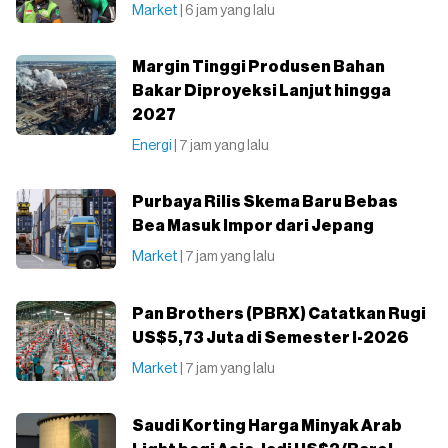
Market
| 6 jam yang lalu
Margin Tinggi Produsen Bahan
Bakar Diproyeksi Lanjut hingga
2027
Energi
| 7 jam yang lalu
Purbaya Rilis Skema Baru Bebas
Bea Masuk Impor dari Jepang
Market
| 7 jam yang lalu
Pan Brothers (PBRX) Catatkan Rugi
US$5,73 Juta di Semester I-2026
Market
| 7 jam yang lalu
Saudi Korting Harga Minyak Arab