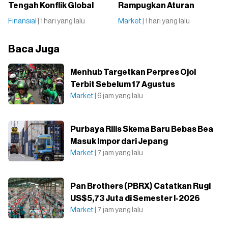
Tengah Konflik Global
Rampugkan Aturan
Finansial
| 1 hari yang lalu
Market
| 1 hari yang lalu
Baca Juga
Menhub Targetkan Perpres Ojol
Terbit Sebelum 17 Agustus
Market
| 6 jam yang lalu
Purbaya Rilis Skema Baru Bebas Bea
Masuk Impor dari Jepang
Market
| 7 jam yang lalu
Pan Brothers (PBRX) Catatkan Rugi
US$5,73 Juta di Semester I-2026
Market
| 7 jam yang lalu