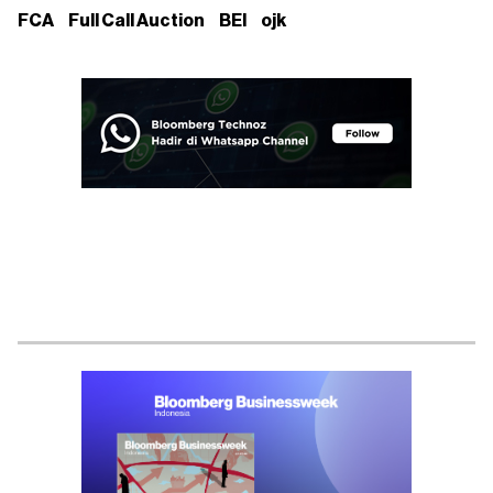
FCA
Full Call Auction
BEI
ojk