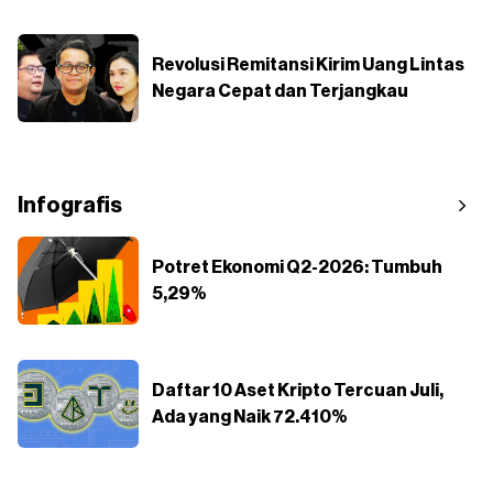
Revolusi Remitansi Kirim Uang Lintas
Negara Cepat dan Terjangkau
Infografis
Potret Ekonomi Q2-2026: Tumbuh
5,29%
Daftar 10 Aset Kripto Tercuan Juli,
Ada yang Naik 72.410%