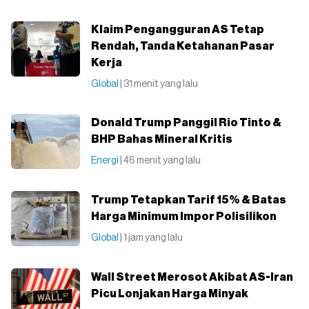
Klaim Pengangguran AS Tetap
Rendah, Tanda Ketahanan Pasar
Kerja
Global
| 31 menit yang lalu
Donald Trump Panggil Rio Tinto &
BHP Bahas Mineral Kritis
Energi
| 46 menit yang lalu
Trump Tetapkan Tarif 15% & Batas
Harga Minimum Impor Polisilikon
Global
| 1 jam yang lalu
Wall Street Merosot Akibat AS-Iran
Picu Lonjakan Harga Minyak