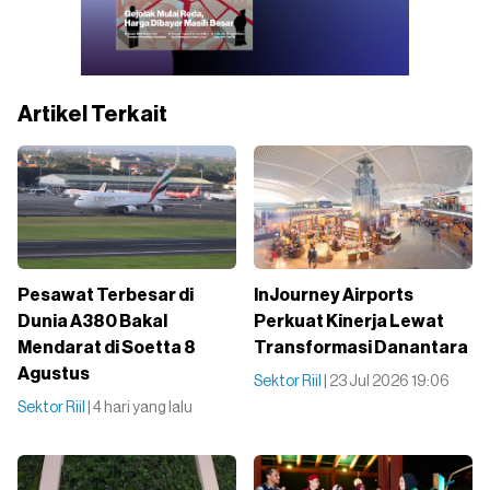
Artikel Terkait
Pesawat Terbesar di
InJourney Airports
Dunia A380 Bakal
Perkuat Kinerja Lewat
Mendarat di Soetta 8
Transformasi Danantara
Agustus
Sektor Riil
| 23 Jul 2026 19:06
Sektor Riil
| 4 hari yang lalu