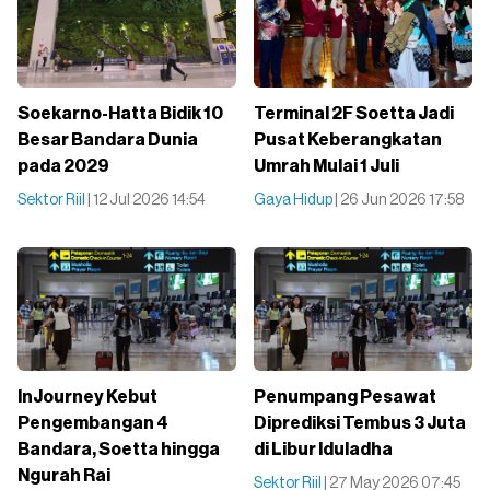
Soekarno-Hatta Bidik 10
Terminal 2F Soetta Jadi
Besar Bandara Dunia
Pusat Keberangkatan
pada 2029
Umrah Mulai 1 Juli
Sektor Riil
| 12 Jul 2026 14:54
Gaya Hidup
| 26 Jun 2026 17:58
InJourney Kebut
Penumpang Pesawat
Pengembangan 4
Diprediksi Tembus 3 Juta
Bandara, Soetta hingga
di Libur Iduladha
Ngurah Rai
Sektor Riil
| 27 May 2026 07:45