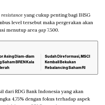
n
resistance
yang cukup penting bagi IHSG
us level tersebut maka pergerakan akan
nsi menutup area
gap
7.500.
or Asing Diam-diam
Sudah Direformasi, MSCI
g Saham BREN Kala
Kembali Bekukan
Merah
Rebalancing Saham RI
il dari RDG Bank Indonesia yang akan
angka 4,75% dengan fokus terhadap aspek