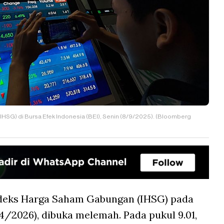
IHSG) di Bursa Efek Indonesia (BEI), Senin (8/9/2025). (Bloomberg
deks Harga Saham Gabungan (IHSG) pada
/4/2026), dibuka melemah. Pada pukul 9.01,