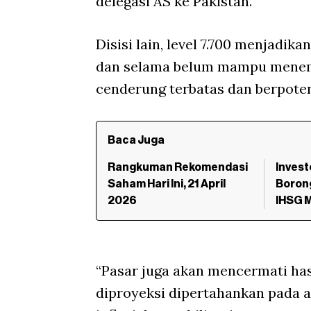
delegasi AS ke Pakistan.
Disisi lain, level 7.700 menjadika
dan selama belum mampu menemb
cenderung terbatas dan berpote
Baca Juga
Rangkuman Rekomendasi
Invest
Saham Hari Ini, 21 April
Boron
2026
IHSG 
“Pasar juga akan mencermati has
diproyeksi dipertahankan pada 