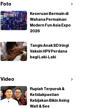
Foto
Keseruan Bermain di
Wahana Permainan
Modern Fun Asia Expo
2026
Tangis Anak SD Iringi
Vaksin HPV Perdana
bagi Laki-Laki
Video
Rupiah Terpuruk &
Ketidakpastian
Kebijakan Bikin Asing
Wait & See