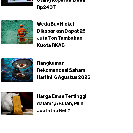
Utang Koperasi Desa
Rp240 T
Weda Bay Nickel
Dikabarkan Dapat 25
Juta Ton Tambahan
Kuota RKAB
Rangkuman
Rekomendasi Saham
Hari Ini, 6 Agustus 2026
Harga Emas Tertinggi
dalam 1,5 Bulan, Pilih
Jual atau Beli?