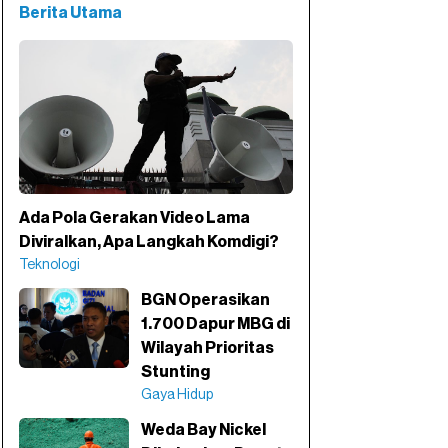
Berita Utama
Ada Pola Gerakan Video Lama
Diviralkan, Apa Langkah Komdigi?
Teknologi
BGN Operasikan
1.700 Dapur MBG di
Wilayah Prioritas
Stunting
Gaya Hidup
Weda Bay Nickel