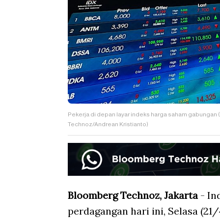
Pekerja di depan layar indeks harga saham gabungan (
Technoz/Andrean Kristianto)
Bloomberg Technoz, Jakarta
- In
perdagangan hari ini, Selasa (21