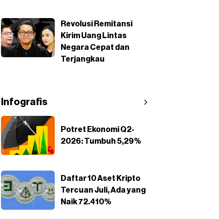
Revolusi Remitansi
Kirim Uang Lintas
Negara Cepat dan
Terjangkau
Infografis
Potret Ekonomi Q2-
2026: Tumbuh 5,29%
Daftar 10 Aset Kripto
Tercuan Juli, Ada yang
Naik 72.410%