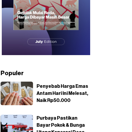
Populer
Penyebab Harga Emas
Antam Hari Ini Melesat,
Naik Rp50.000
Purbaya Pastikan
Bayar Pokok & Bunga