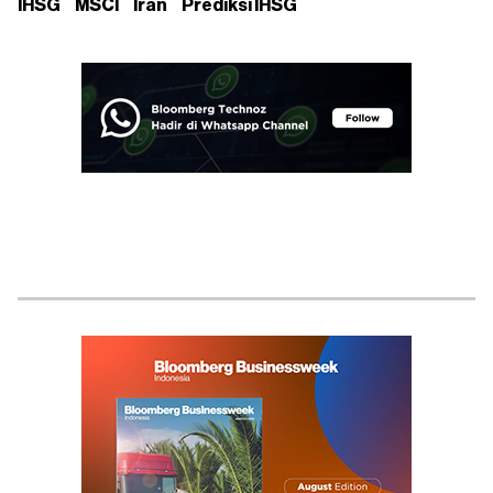
IHSG
MSCI
Iran
Prediksi IHSG