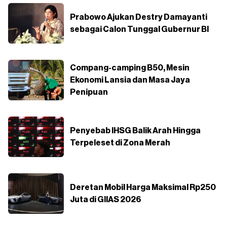
Prabowo Ajukan Destry Damayanti
sebagai Calon Tunggal Gubernur BI
Compang-camping B50, Mesin
Ekonomi Lansia dan Masa Jaya
Penipuan
Penyebab IHSG Balik Arah Hingga
Terpeleset di Zona Merah
Deretan Mobil Harga Maksimal Rp250
Juta di GIIAS 2026