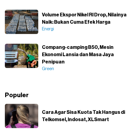
Volume Ekspor Nikel RI Drop, Nilainya
Naik: Bukan Cuma Efek Harga
Energi
Compang-camping B50, Mesin
Ekonomi Lansia dan Masa Jaya
Penipuan
Green
Populer
Cara Agar Sisa Kuota Tak Hangus di
Telkomsel, Indosat, XLSmart