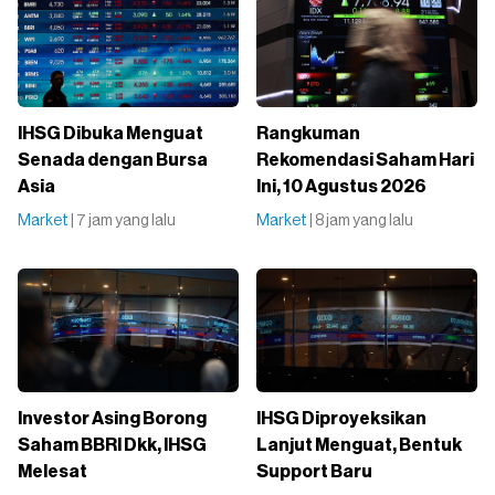
IHSG Dibuka Menguat
Rangkuman
Senada dengan Bursa
Rekomendasi Saham Hari
Asia
Ini, 10 Agustus 2026
Market
| 7 jam yang lalu
Market
| 8 jam yang lalu
Investor Asing Borong
IHSG Diproyeksikan
Saham BBRI Dkk, IHSG
Lanjut Menguat, Bentuk
Melesat
Support Baru