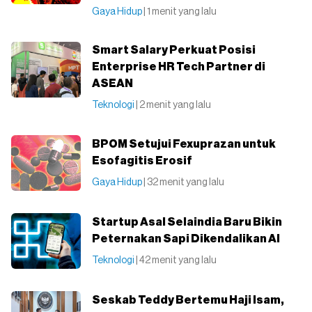
Gaya Hidup
| 1 menit yang lalu
Smart Salary Perkuat Posisi
Enterprise HR Tech Partner di
ASEAN
Teknologi
| 2 menit yang lalu
BPOM Setujui Fexuprazan untuk
Esofagitis Erosif
Gaya Hidup
| 32 menit yang lalu
Startup Asal Selaindia Baru Bikin
Peternakan Sapi Dikendalikan AI
Teknologi
| 42 menit yang lalu
Seskab Teddy Bertemu Haji Isam,