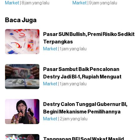
Market
| 8 jam yang lalu
Market
| 9 jam yang lalu
Baca Juga
Pasar SUN Bullish, Premi Risiko Sedikit
Terpangkas
Market
| 1 jam yang lalu
Pasar Sambut Baik Pencalonan
Destry Jadi BI-1, Rupiah Menguat
Market
| 1 jam yang lalu
Destry Calon Tunggal Gubernur BI,
Begini Mekanisme Pemilihannya
Market
| 2 jam yang lalu
Tanggapan BEI Soal Wakaf Masjid