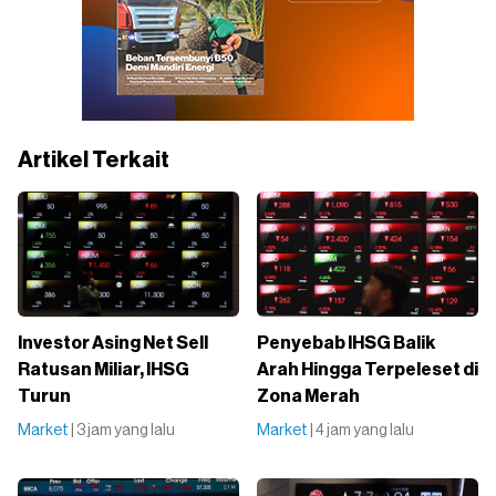
Artikel Terkait
Investor Asing Net Sell
Penyebab IHSG Balik
Ratusan Miliar, IHSG
Arah Hingga Terpeleset di
Turun
Zona Merah
Market
| 3 jam yang lalu
Market
| 4 jam yang lalu