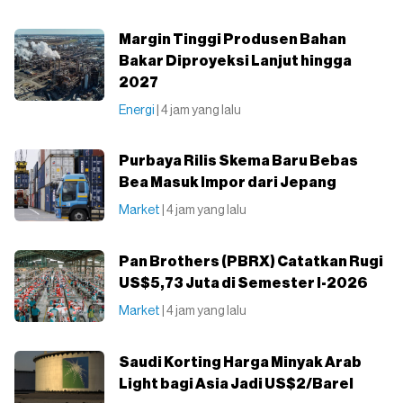
Margin Tinggi Produsen Bahan
Bakar Diproyeksi Lanjut hingga
2027
Energi
| 4 jam yang lalu
Purbaya Rilis Skema Baru Bebas
Bea Masuk Impor dari Jepang
Market
| 4 jam yang lalu
Pan Brothers (PBRX) Catatkan Rugi
US$5,73 Juta di Semester I-2026
Market
| 4 jam yang lalu
Saudi Korting Harga Minyak Arab
Light bagi Asia Jadi US$2/Barel