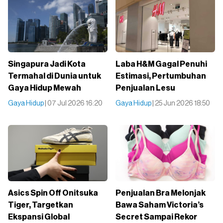
Singapura Jadi Kota
Laba H&M Gagal Penuhi
Termahal di Dunia untuk
Estimasi, Pertumbuhan
Gaya Hidup Mewah
Penjualan Lesu
Gaya Hidup
| 07 Jul 2026 16:20
Gaya Hidup
| 25 Jun 2026 18:50
Asics Spin Off Onitsuka
Penjualan Bra Melonjak
Tiger, Targetkan
Bawa Saham Victoria’s
Ekspansi Global
Secret Sampai Rekor