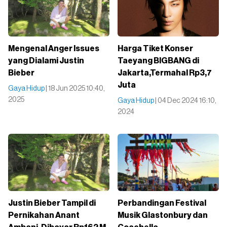
Mengenal Anger Issues
Harga Tiket Konser
yang Dialami Justin
Taeyang BIGBANG di
Bieber
Jakarta,Termahal Rp3,7
Juta
Gaya Hidup
| 18 Jun 2025 10:40,
2025
Gaya Hidup
| 04 Dec 2024 16:10,
2024
Justin Bieber Tampil di
Perbandingan Festival
Pernikahan Anant
Musik Glastonbury dan