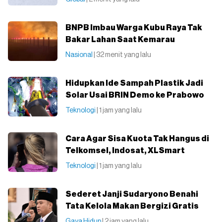
BNPB Imbau Warga Kubu Raya Tak
Bakar Lahan Saat Kemarau
Nasional
| 32 menit yang lalu
Hidupkan Ide Sampah Plastik Jadi
Solar Usai BRIN Demo ke Prabowo
Teknologi
| 1 jam yang lalu
Cara Agar Sisa Kuota Tak Hangus di
Telkomsel, Indosat, XLSmart
Teknologi
| 1 jam yang lalu
Sederet Janji Sudaryono Benahi
Tata Kelola Makan Bergizi Gratis
Gaya Hidup
| 2 jam yang lalu