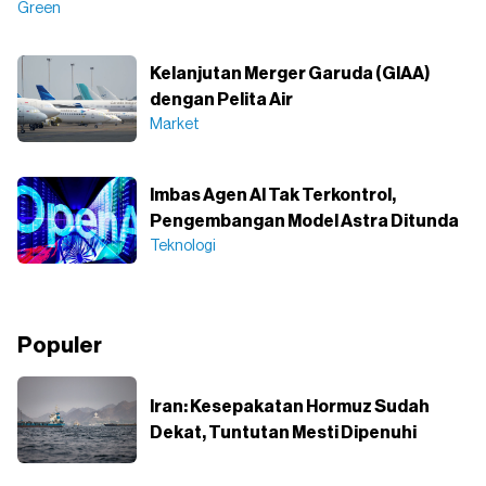
Green
Kelanjutan Merger Garuda (GIAA)
dengan Pelita Air
Market
Imbas Agen AI Tak Terkontrol,
Pengembangan Model Astra Ditunda
Teknologi
Populer
Iran: Kesepakatan Hormuz Sudah
Dekat, Tuntutan Mesti Dipenuhi