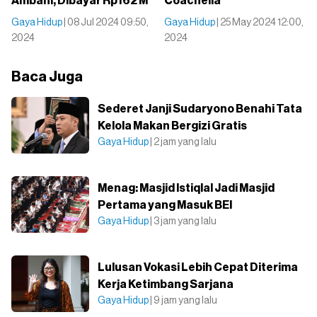
Ambani, Dibayar Rp162 M
Coachella
Gaya Hidup
| 08 Jul 2024 09:50,
Gaya Hidup
| 25 May 2024 12:00,
2024
2024
Baca Juga
Sederet Janji Sudaryono Benahi Tata
Kelola Makan Bergizi Gratis
Gaya Hidup
| 2 jam yang lalu
Menag: Masjid Istiqlal Jadi Masjid
Pertama yang Masuk BEI
Gaya Hidup
| 3 jam yang lalu
Lulusan Vokasi Lebih Cepat Diterima
Kerja Ketimbang Sarjana
Gaya Hidup
| 9 jam yang lalu