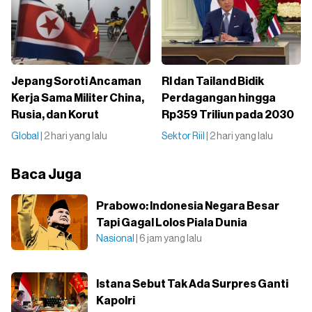
Jepang Soroti Ancaman
RI dan Tailand Bidik
Kerja Sama Militer China,
Perdagangan hingga
Rusia, dan Korut
Rp359 Triliun pada 2030
Global
| 2 hari yang lalu
Sektor Riil
| 2 hari yang lalu
Baca Juga
Prabowo: Indonesia Negara Besar
Tapi Gagal Lolos Piala Dunia
Nasional
| 6 jam yang lalu
Istana Sebut Tak Ada Surpres Ganti
Kapolri