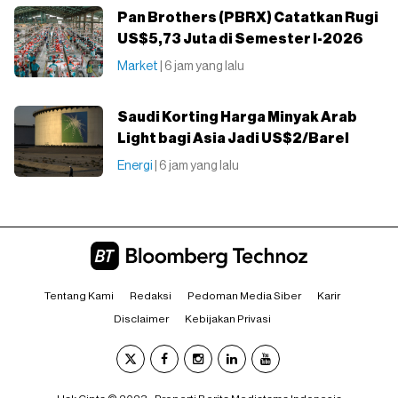
Pan Brothers (PBRX) Catatkan Rugi
US$5,73 Juta di Semester I-2026
Market
| 6 jam yang lalu
Saudi Korting Harga Minyak Arab
Light bagi Asia Jadi US$2/Barel
Energi
| 6 jam yang lalu
Tentang Kami
Redaksi
Pedoman Media Siber
Karir
Disclaimer
Kebijakan Privasi