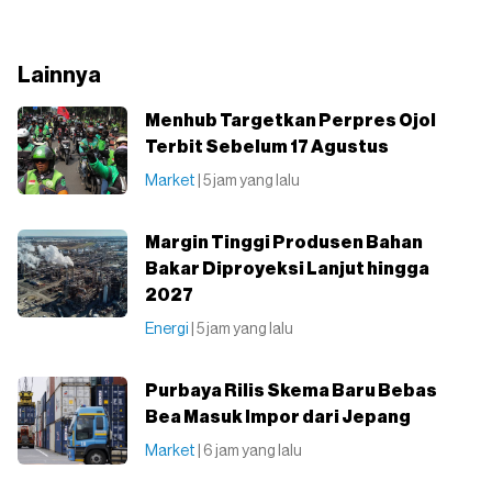
Lainnya
Menhub Targetkan Perpres Ojol
Terbit Sebelum 17 Agustus
Market
| 5 jam yang lalu
Margin Tinggi Produsen Bahan
Bakar Diproyeksi Lanjut hingga
2027
Energi
| 5 jam yang lalu
Purbaya Rilis Skema Baru Bebas
Bea Masuk Impor dari Jepang
Market
| 6 jam yang lalu