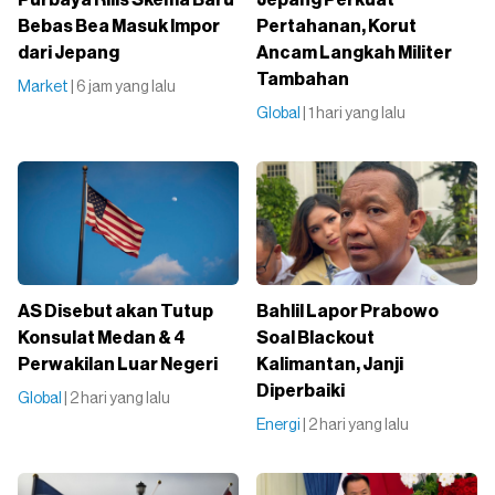
Bebas Bea Masuk Impor
Pertahanan, Korut
dari Jepang
Ancam Langkah Militer
Tambahan
Market
| 6 jam yang lalu
Global
| 1 hari yang lalu
AS Disebut akan Tutup
Bahlil Lapor Prabowo
Konsulat Medan & 4
Soal Blackout
Perwakilan Luar Negeri
Kalimantan, Janji
Diperbaiki
Global
| 2 hari yang lalu
Energi
| 2 hari yang lalu