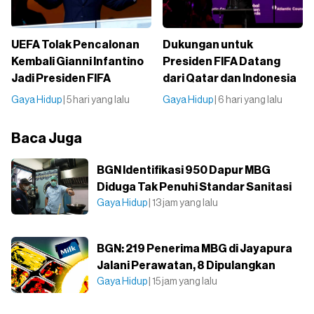
UEFA Tolak Pencalonan
Dukungan untuk
Kembali Gianni Infantino
Presiden FIFA Datang
Jadi Presiden FIFA
dari Qatar dan Indonesia
Gaya Hidup
| 5 hari yang lalu
Gaya Hidup
| 6 hari yang lalu
Baca Juga
BGN Identifikasi 950 Dapur MBG
Diduga Tak Penuhi Standar Sanitasi
Gaya Hidup
| 13 jam yang lalu
BGN: 219 Penerima MBG di Jayapura
Jalani Perawatan, 8 Dipulangkan
Gaya Hidup
| 15 jam yang lalu