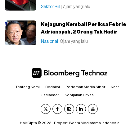
Sektor Riil
| 7 jam yang lalu
Kejagung Kembali Periksa Febrie
Adriansyah, 2 Orang Tak Hadir
Nasional
| 8 jam yang lalu
Tentang Kami
Redaksi
Pedoman Media Siber
Karir
Disclaimer
Kebijakan Privasi
Hak Cipta © 2023 - Properti Berita Mediatama Indonesia