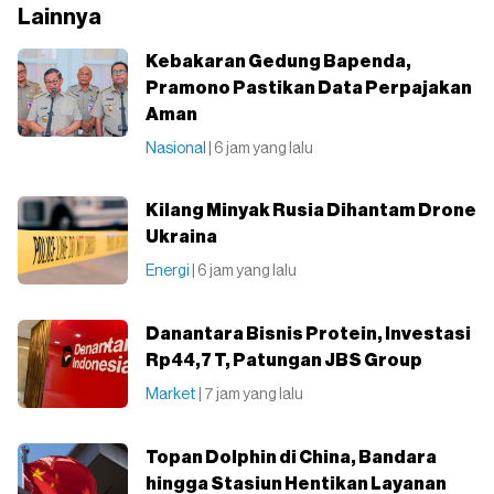
Lainnya
Kebakaran Gedung Bapenda,
Pramono Pastikan Data Perpajakan
Aman
Nasional
| 6 jam yang lalu
Kilang Minyak Rusia Dihantam Drone
Ukraina
Energi
| 6 jam yang lalu
Danantara Bisnis Protein, Investasi
Rp44,7 T, Patungan JBS Group
Market
| 7 jam yang lalu
Topan Dolphin di China, Bandara
hingga Stasiun Hentikan Layanan