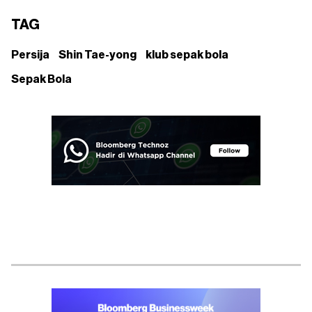
TAG
Persija
Shin Tae-yong
klub sepak bola
Sepak Bola