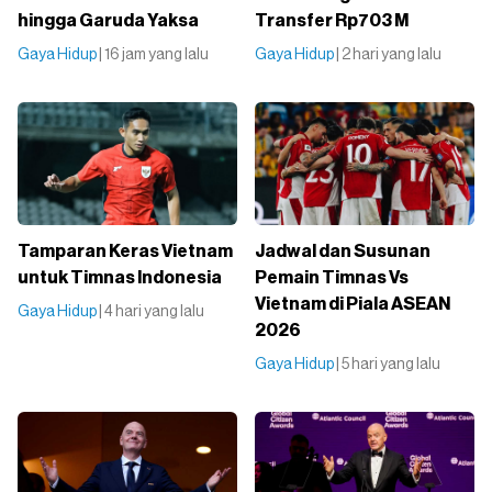
hingga Garuda Yaksa
Transfer Rp703 M
Gaya Hidup
| 16 jam yang lalu
Gaya Hidup
| 2 hari yang lalu
Tamparan Keras Vietnam
Jadwal dan Susunan
untuk Timnas Indonesia
Pemain Timnas Vs
Vietnam di Piala ASEAN
Gaya Hidup
| 4 hari yang lalu
2026
Gaya Hidup
| 5 hari yang lalu