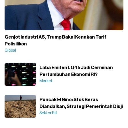
Genjot Industri AS, Trump Bakal Kenakan Tarif
Polisilikon
Global
Laba Emiten LQ45 Jadi Cerminan
Pertumbuhan Ekonomi RI?
Market
Puncak El Nino: Stok Beras
Diandalkan, Strategi Pemerintah Diuji
Sektor Riil