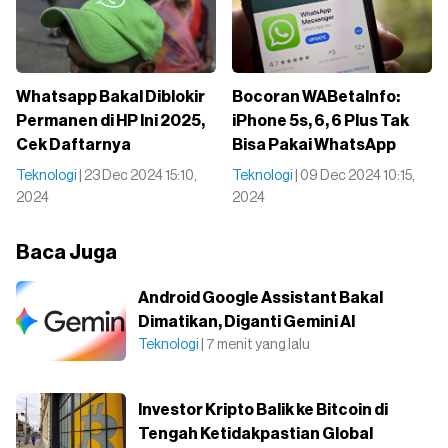
Whatsapp Bakal Diblokir
Bocoran WABetaInfo:
Permanen di HP Ini 2025,
iPhone 5s, 6, 6 Plus Tak
Cek Daftarnya
Bisa Pakai WhatsApp
Teknologi
| 23 Dec 2024 15:10,
Teknologi
| 09 Dec 2024 10:15,
2024
2024
Baca Juga
Android Google Assistant Bakal
Dimatikan, Diganti Gemini AI
Teknologi
| 7 menit yang lalu
Investor Kripto Balik ke Bitcoin di
Tengah Ketidakpastian Global