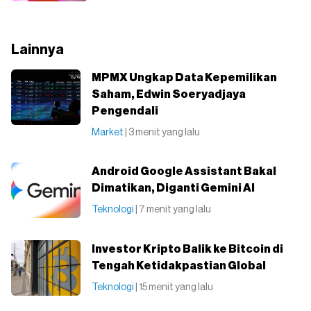
Lainnya
MPMX Ungkap Data Kepemilikan
Saham, Edwin Soeryadjaya
Pengendali
Market
| 3 menit yang lalu
Android Google Assistant Bakal
Dimatikan, Diganti Gemini AI
Teknologi
| 7 menit yang lalu
Investor Kripto Balik ke Bitcoin di
Tengah Ketidakpastian Global
Teknologi
| 15 menit yang lalu