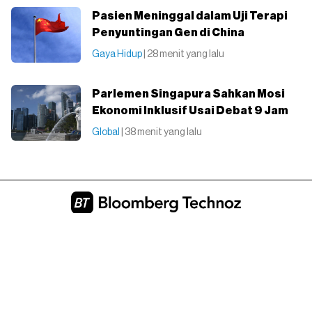
Pasien Meninggal dalam Uji Terapi
Penyuntingan Gen di China
Gaya Hidup
| 28 menit yang lalu
Parlemen Singapura Sahkan Mosi
Ekonomi Inklusif Usai Debat 9 Jam
Global
| 38 menit yang lalu
Tentang Kami
Redaksi
Pedoman Media Siber
Karir
Disclaimer
Kebijakan Privasi