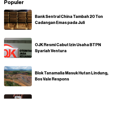
Populer
Bank Sentral China Tambah 20 Ton
Cadangan Emas pada Juli
OJK Resmi Cabut Izin Usaha BTPN
Syariah Ventura
Blok Tanamalia Masuk Hutan Lindung,
Bos Vale Respons
Bank Sentral Tambah Stok Emas,
Harga Emas Antam Ikut Naik