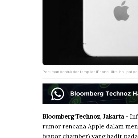
Perkiraan bentuk dan tampilan iPhone Ultra, hp lipat p
Bloomberg Technoz, Jakarta
- In
rumor rencana Apple dalam men
(vapor chamber) yang hadir pada