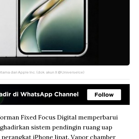
ertama dari Apple Inc. (dok: akun X @UniverseIce)
forman Fixed Focus Digital memperbarui
ghadirkan sistem pendingin ruang uap
 perangkat iPhone lipat. Vapor chamber