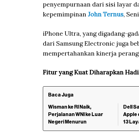
penyempurnaan dari sisi layar da
kepemimpinan
John Ternus
, Sen
iPhone Ultra, yang digadang-gad
dari Samsung Electronic juga be
mempertahankan kinerja perang
Fitur yang Kuat Diharapkan Hadi
Baca Juga
Wisman ke RI Naik,
Dell S
Perjalanan WNI ke Luar
Apple
Negeri Menurun
13 Lay