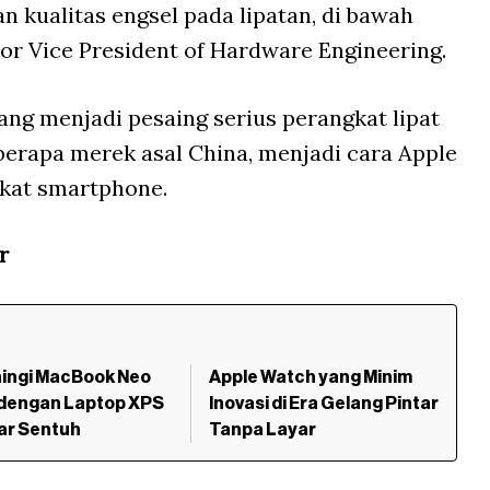
n kualitas engsel pada lipatan, di bawah
ior Vice President of Hardware Engineering.
ang menjadi pesaing serius perangkat lipat
berapa merek asal China, menjadi cara Apple
kat smartphone.
r
aingi MacBook Neo
Apple Watch yang Minim
 dengan Laptop XPS
Inovasi di Era Gelang Pintar
ar Sentuh
Tanpa Layar