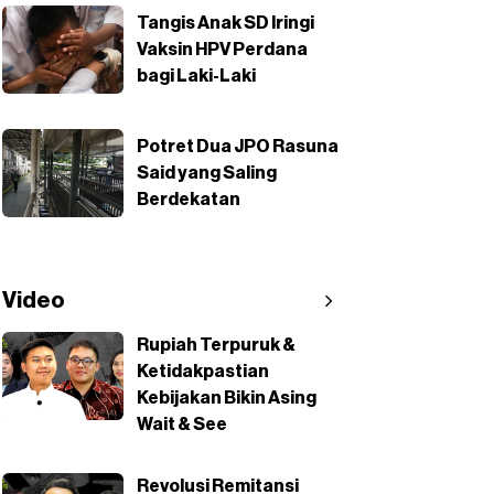
Tangis Anak SD Iringi
Vaksin HPV Perdana
bagi Laki-Laki
Potret Dua JPO Rasuna
Said yang Saling
Berdekatan
Video
Rupiah Terpuruk &
Ketidakpastian
Kebijakan Bikin Asing
Wait & See
Revolusi Remitansi