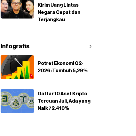
Kirim Uang Lintas
Negara Cepat dan
Terjangkau
Infografis
Potret Ekonomi Q2-
2026: Tumbuh 5,29%
Daftar 10 Aset Kripto
Tercuan Juli, Ada yang
Naik 72.410%