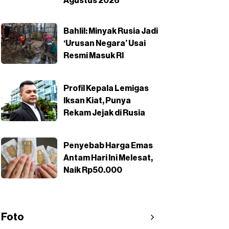
Agustus 2026
Bahlil: Minyak Rusia Jadi
‘Urusan Negara’ Usai
Resmi Masuk RI
Profil Kepala Lemigas
Iksan Kiat, Punya
Rekam Jejak di Rusia
Penyebab Harga Emas
Antam Hari Ini Melesat,
Naik Rp50.000
Foto