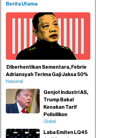
Berita Utama
Diberhentikan Sementara, Febrie
Adriansyah Terima Gaji Jaksa 50%
Nasional
Genjot Industri AS,
Trump Bakal
Kenakan Tarif
Polisilikon
Global
Laba Emiten LQ45