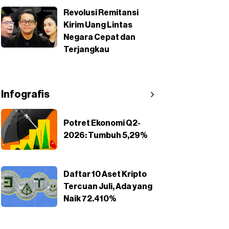
Revolusi Remitansi
Kirim Uang Lintas
Negara Cepat dan
Terjangkau
Infografis
Potret Ekonomi Q2-
2026: Tumbuh 5,29%
Daftar 10 Aset Kripto
Tercuan Juli, Ada yang
Naik 72.410%