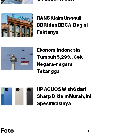
RANS Klaim Ungguli
BBRI dan BBCA, Begini
Faktanya
Ekonomi Indonesia
Tumbuh 5,29%, Cek
Negara-negara
Tetangga
HP AQUOS Wish6 dari
Sharp Diklaim Murah, Ini
Spesifikasinya
Foto