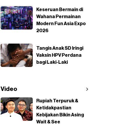
Keseruan Bermain di
Wahana Permainan
Modern Fun Asia Expo
2026
Tangis Anak SD Iringi
Vaksin HPV Perdana
bagi Laki-Laki
Video
Rupiah Terpuruk &
Ketidakpastian
Kebijakan Bikin Asing
Wait & See