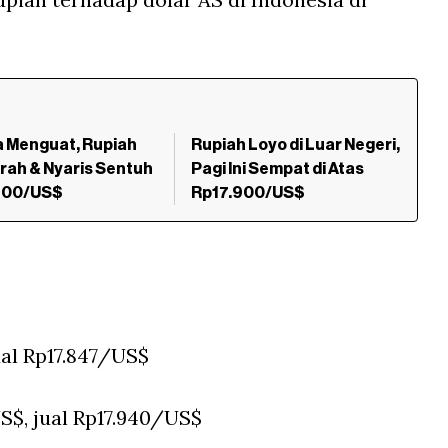
a Menguat, Rupiah
Rupiah Loyo di Luar Negeri,
Arah & Nyaris Sentuh
Pagi Ini Sempat di Atas
900/US$
Rp17.900/US$
ual Rp17.847/US$
S$, jual Rp17.940/US$