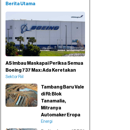
Berita Utama
AS Imbau Maskapai Periksa Semua
Boeing 737 Max: Ada Keretakan
Sektor Riil
Tambang Baru Vale
di RI: Blok
Tanamalia,
Mitranya
Automaker Eropa
Energi