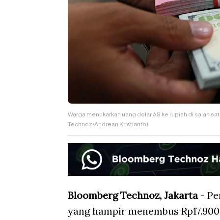
Warga menukarkan uang dolar AS ke rupiah di salah sa
Technoz/Andrean Kristianto)
Bloomberg Technoz, Jakarta
- Pe
yang hampir menembus Rp17.900 p