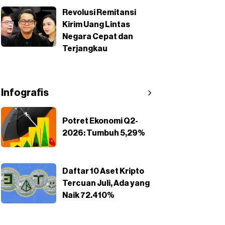
Revolusi Remitansi
Kirim Uang Lintas
Negara Cepat dan
Terjangkau
Infografis
Potret Ekonomi Q2-
2026: Tumbuh 5,29%
Daftar 10 Aset Kripto
Tercuan Juli, Ada yang
Naik 72.410%