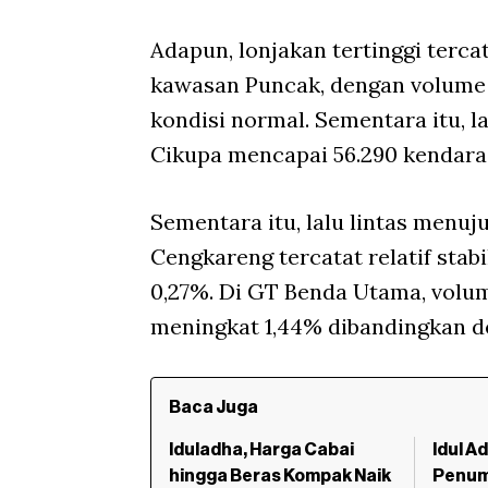
Adapun, lonjakan tertinggi terca
kawasan Puncak, dengan volume 4
kondisi normal. Sementara itu, l
Cikupa mencapai 56.290 kendaraa
Sementara itu, lalu lintas menu
Cengkareng tercatat relatif stabi
0,27%. Di GT Benda Utama, volum
meningkat 1,44% dibandingkan de
Baca Juga
Iduladha, Harga Cabai
Idul A
hingga Beras Kompak Naik
Penum