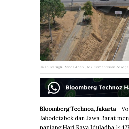
Jalan Tol Sigli- Banda Aceh (Dok. Kementerian Peker
Bloomberg Technoz, Jakarta
- Vo
Jabodetabek dan Jawa Barat men
panjang Hari Raya Iduladha 1447H