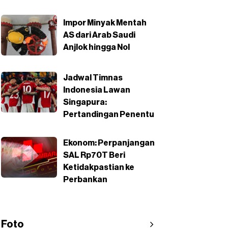
Impor Minyak Mentah
AS dari Arab Saudi
Anjlok hingga Nol
Jadwal Timnas
Indonesia Lawan
Singapura:
Pertandingan Penentu
Ekonom: Perpanjangan
SAL Rp70T Beri
Ketidakpastian ke
Perbankan
Foto