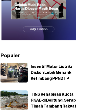
Populer
Insentif Motor Listrik:
Diskon Lebih Menarik
Ketimbang PPNDTP
TINS Kehabisan Kuota
RKAB di Belitung, Serap
Timah Tambang Rakyat