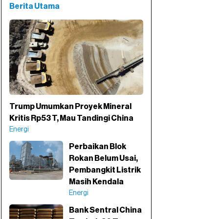
Berita Utama
Trump Umumkan Proyek Mineral
Kritis Rp53 T, Mau Tandingi China
Energi
Perbaikan Blok
Rokan Belum Usai,
Pembangkit Listrik
Masih Kendala
Energi
Bank Sentral China