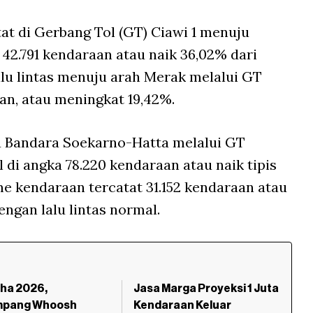
tat di Gerbang Tol (GT) Ciawi 1 menuju
2.791 kendaraan atau naik 36,02% dari
alu lintas menuju arah Merak melalui GT
n, atau meningkat 19,42%.
ju Bandara Soekarno-Hatta melalui GT
l di angka 78.220 kendaraan atau naik tipis
e kendaraan tercatat 31.152 kendaraan atau
ngan lalu lintas normal.
dha 2026,
Jasa Marga Proyeksi 1 Juta
pang Whoosh
Kendaraan Keluar