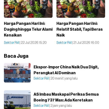
Harga Pangan Hari Ini:
Harga Pangan Hari Ini:
Daging hingga Telur Alami
Relatif Stabil, Tapi Beras
Kenaikan
Naik
Sektor Riil
| 22 Jul 2026 15:20
Sektor Riil
| 21 Jul 2026 16:00
Baca Juga
Ekspor-Impor China Naik Dua Digit,
Perangkat AI Dominan
Sektor Riil
| 20 menit yang lalu
AS Imbau Maskapai Periksa Semua
Boeing 737 Max: Ada Keretakan
Sektor Riil
| 2 jam yang lalu