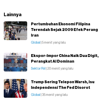
Lainnya
Pertumbuhan Ekonomi Filipina
Terendah Sejak 2009 Efek Perang
Iran
Global
| 5 menit yang lalu
Ekspor-Impor China Naik Dua Digit,
Perangkat AI Dominan
Sektor Riil
| 20 menit yang lalu
Trump Sering Telepon Warsh, Isu
Independensi The Fed Disorot
Global
| 35 menit yang lalu