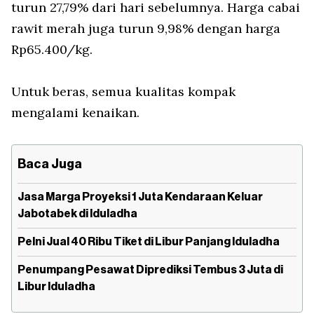
turun 27,79% dari hari sebelumnya. Harga cabai
rawit merah juga turun 9,98% dengan harga
Rp65.400/kg.
Untuk beras, semua kualitas kompak
mengalami kenaikan.
Baca Juga
Jasa Marga Proyeksi 1 Juta Kendaraan Keluar
Jabotabek di Iduladha
Pelni Jual 40 Ribu Tiket di Libur Panjang Iduladha
Penumpang Pesawat Diprediksi Tembus 3 Juta di
Libur Iduladha