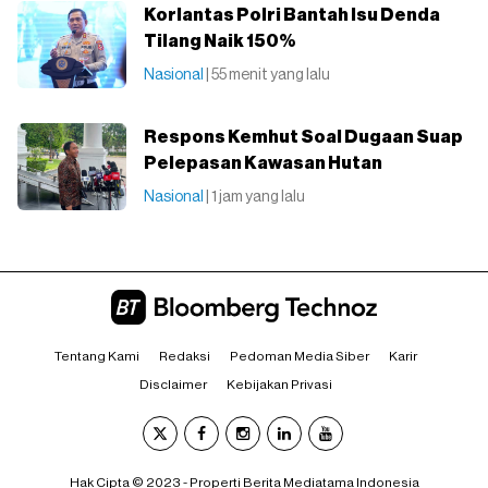
Korlantas Polri Bantah Isu Denda
Tilang Naik 150%
Nasional
| 55 menit yang lalu
Respons Kemhut Soal Dugaan Suap
Pelepasan Kawasan Hutan
Nasional
| 1 jam yang lalu
Tentang Kami
Redaksi
Pedoman Media Siber
Karir
Disclaimer
Kebijakan Privasi
Hak Cipta © 2023 - Properti Berita Mediatama Indonesia