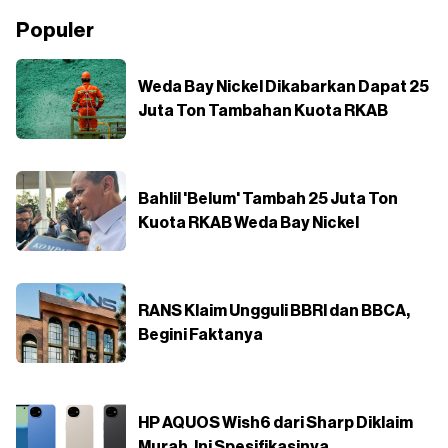
Populer
Weda Bay Nickel Dikabarkan Dapat 25
Juta Ton Tambahan Kuota RKAB
Bahlil 'Belum' Tambah 25 Juta Ton
Kuota RKAB Weda Bay Nickel
RANS Klaim Ungguli BBRI dan BBCA,
Begini Faktanya
HP AQUOS Wish6 dari Sharp Diklaim
Murah, Ini Spesifikasinya