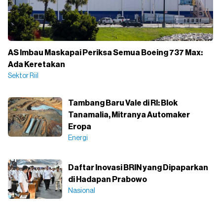
AS Imbau Maskapai Periksa Semua Boeing 737 Max:
Ada Keretakan
Sektor Riil
Tambang Baru Vale di RI: Blok
Tanamalia, Mitranya Automaker
Eropa
Energi
Daftar Inovasi BRIN yang Dipaparkan
di Hadapan Prabowo
Nasional