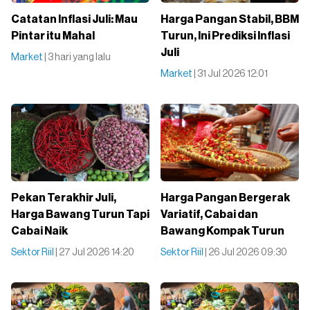
Catatan Inflasi Juli: Mau
Harga Pangan Stabil, BBM
Pintar itu Mahal
Turun, Ini Prediksi Inflasi
Juli
Market
| 3 hari yang lalu
Market
| 31 Jul 2026 12:01
Pekan Terakhir Juli,
Harga Pangan Bergerak
Harga Bawang Turun Tapi
Variatif, Cabai dan
Cabai Naik
Bawang Kompak Turun
Sektor Riil
| 27 Jul 2026 14:20
Sektor Riil
| 26 Jul 2026 09:30