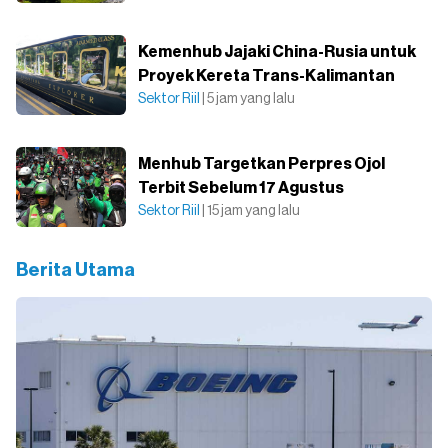
Kemenhub Jajaki China-Rusia untuk
Proyek Kereta Trans-Kalimantan
Sektor Riil
| 5 jam yang lalu
Menhub Targetkan Perpres Ojol
Terbit Sebelum 17 Agustus
Sektor Riil
| 15 jam yang lalu
Berita Utama