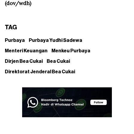
(dov/wdh)
TAG
Purbaya
Purbaya Yudhi Sadewa
Menteri Keuangan
Menkeu Purbaya
Dirjen Bea Cukai
Bea Cukai
Direktorat Jenderal Bea Cukai