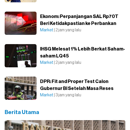
Ekonom: Perpanjangan SAL Rp70T
Beri Ketidakpastian ke Perbankan
Market
| 2 jam yang lalu
IHSG Melesat 1% Lebih Berkat Saham-
saham LQ45
Market
| 2 jam yang lalu
DPR: Fit and Proper Test Calon
Gubernur BI Setelah Masa Reses
Market
| 3 jam yang lalu
Berita Utama