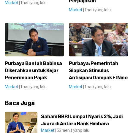
Perpajakan
Market
| 1 hari yang lalu
Market
| 1 hari yang lalu
Purbaya Bantah Babinsa
Purbaya: Pemerintah
Dikerahkan untuk Kejar
Siapkan Stimulus
Penerimaan Pajak
Antisipasi Dampak El Nino
Market
| 1 hari yang lalu
Market
| 1 hari yang lalu
Baca Juga
Saham BBRI Lompat Nyaris 3%, Jadi
Juara di Antara Bank Himbara
Market
| 52 menit yang lalu