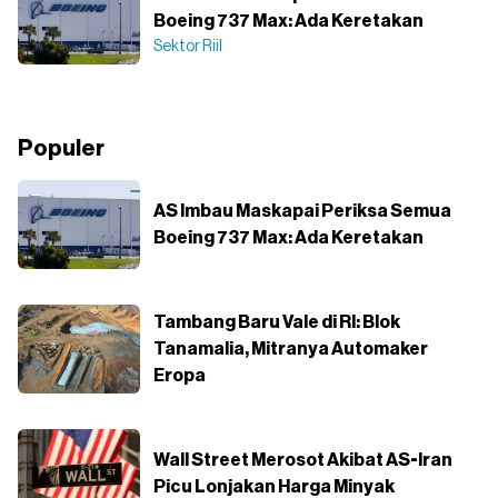
Boeing 737 Max: Ada Keretakan
Sektor Riil
Populer
AS Imbau Maskapai Periksa Semua
Boeing 737 Max: Ada Keretakan
Tambang Baru Vale di RI: Blok
Tanamalia, Mitranya Automaker
Eropa
Wall Street Merosot Akibat AS-Iran
Picu Lonjakan Harga Minyak