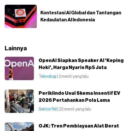
Kontestasi AI Global dan Tantangan
Kedaulatan AI Indonesia
Lainnya
OpenAI Siapkan Speaker AI 'Keping
Hoki', Harga Nyaris Rp5 Juta
Teknologi
| 2 menit yang lalu
Periklindo Usul Skema Insentif EV
2026 Pertahankan Pola Lama
Sektor Riil
| 22 menit yang lalu
OJK: Tren Pembiayaan Alat Berat