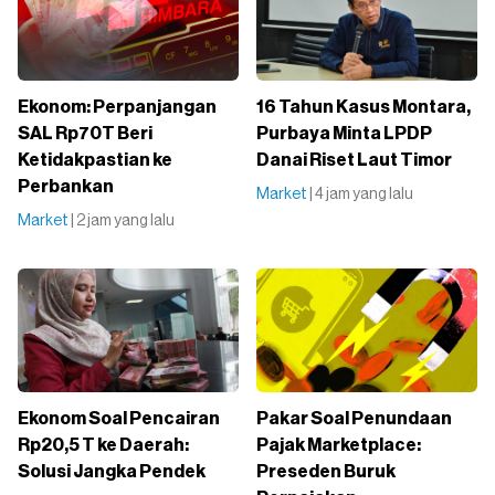
Ekonom: Perpanjangan
16 Tahun Kasus Montara,
SAL Rp70T Beri
Purbaya Minta LPDP
Ketidakpastian ke
Danai Riset Laut Timor
Perbankan
Market
| 4 jam yang lalu
Market
| 2 jam yang lalu
Ekonom Soal Pencairan
Pakar Soal Penundaan
Rp20,5 T ke Daerah:
Pajak Marketplace:
Solusi Jangka Pendek
Preseden Buruk