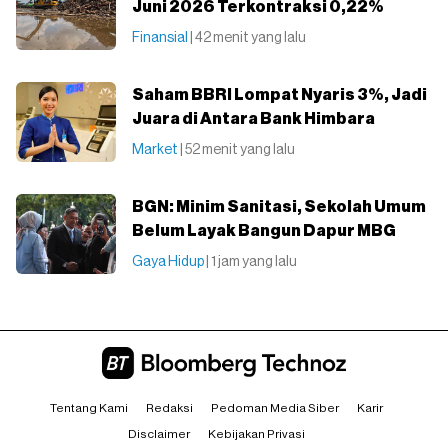
Juni 2026 Terkontraksi 0,22%
Finansial
| 42 menit yang lalu
Saham BBRI Lompat Nyaris 3%, Jadi
Juara di Antara Bank Himbara
Market
| 52 menit yang lalu
BGN: Minim Sanitasi, Sekolah Umum
Belum Layak Bangun Dapur MBG
Gaya Hidup
| 1 jam yang lalu
Tentang Kami
Redaksi
Pedoman Media Siber
Karir
Disclaimer
Kebijakan Privasi