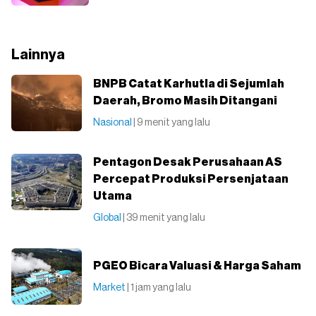
Lainnya
BNPB Catat Karhutla di Sejumlah
Daerah, Bromo Masih Ditangani
Nasional
| 9 menit yang lalu
Pentagon Desak Perusahaan AS
Percepat Produksi Persenjataan
Utama
Global
| 39 menit yang lalu
PGEO Bicara Valuasi & Harga Saham
Market
| 1 jam yang lalu