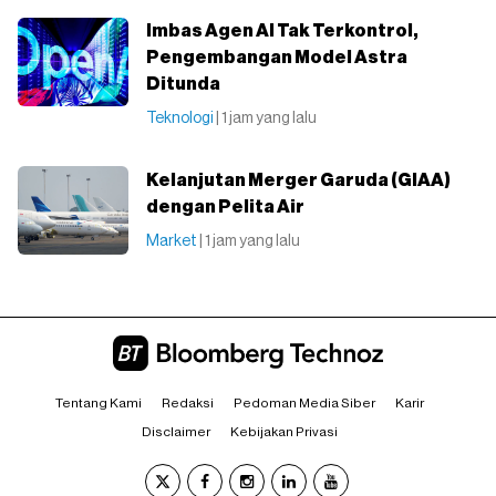
Imbas Agen AI Tak Terkontrol,
Pengembangan Model Astra
Ditunda
Teknologi
| 1 jam yang lalu
Kelanjutan Merger Garuda (GIAA)
dengan Pelita Air
Market
| 1 jam yang lalu
Tentang Kami
Redaksi
Pedoman Media Siber
Karir
Disclaimer
Kebijakan Privasi