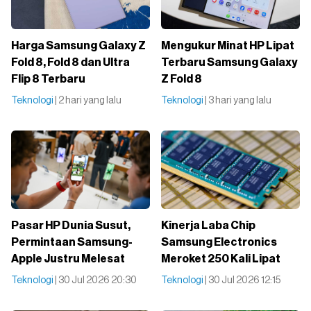
Harga Samsung Galaxy Z
Mengukur Minat HP Lipat
Fold 8, Fold 8 dan Ultra
Terbaru Samsung Galaxy
Flip 8 Terbaru
Z Fold 8
Teknologi
| 2 hari yang lalu
Teknologi
| 3 hari yang lalu
Pasar HP Dunia Susut,
Kinerja Laba Chip
Permintaan Samsung-
Samsung Electronics
Apple Justru Melesat
Meroket 250 Kali Lipat
Teknologi
| 30 Jul 2026 20:30
Teknologi
| 30 Jul 2026 12:15