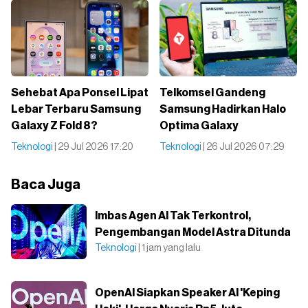
Sehebat Apa Ponsel Lipat
Telkomsel Gandeng
Lebar Terbaru Samsung
Samsung Hadirkan Halo
Galaxy Z Fold 8?
Optima Galaxy
Teknologi
| 29 Jul 2026 17:20
Teknologi
| 26 Jul 2026 07:29
Baca Juga
Imbas Agen AI Tak Terkontrol,
Pengembangan Model Astra Ditunda
Teknologi
| 1 jam yang lalu
OpenAI Siapkan Speaker AI 'Keping