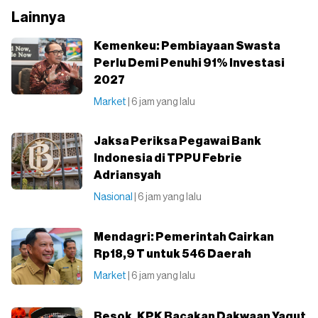
Lainnya
⁠Kemenkeu: Pembiayaan Swasta
Perlu Demi Penuhi 91% Investasi
2027
Market
| 6 jam yang lalu
Jaksa Periksa Pegawai Bank
Indonesia di TPPU Febrie
Adriansyah
Nasional
| 6 jam yang lalu
Mendagri: Pemerintah Cairkan
Rp18,9 T untuk 546 Daerah
Market
| 6 jam yang lalu
Besok, KPK Bacakan Dakwaan Yaqut