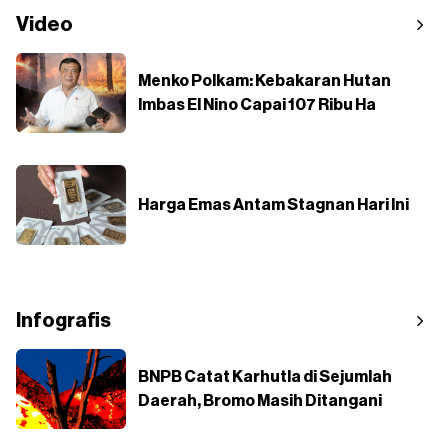
Video
Menko Polkam: Kebakaran Hutan
Imbas El Nino Capai 107 Ribu Ha
Harga Emas Antam Stagnan Hari Ini
Infografis
BNPB Catat Karhutla di Sejumlah
Daerah, Bromo Masih Ditangani