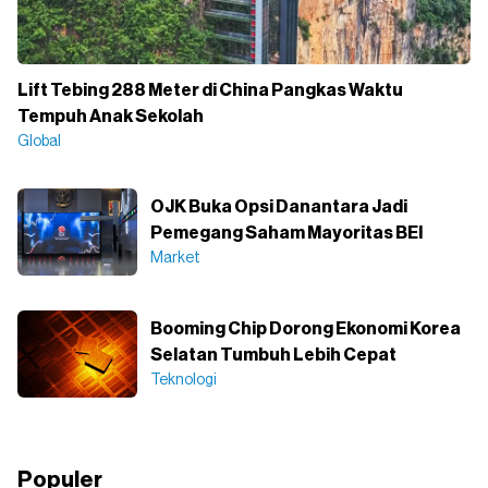
Lift Tebing 288 Meter di China Pangkas Waktu
Tempuh Anak Sekolah
Global
OJK Buka Opsi Danantara Jadi
Pemegang Saham Mayoritas BEI
Market
Booming Chip Dorong Ekonomi Korea
Selatan Tumbuh Lebih Cepat
Teknologi
Populer