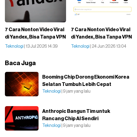
7 Cara Nonton Video Viral
7 Cara Nonton Video Viral
di Yandex, Bisa Tanpa VPN
di Yandex, Bisa Tanpa VPN
Teknologi
| 13 Jul 2026 14:39
Teknologi
| 24 Jun 2026 13:04
Baca Juga
Booming Chip Dorong Ekonomi Korea
Selatan Tumbuh Lebih Cepat
Teknologi
| 9 jam yang lalu
Anthropic Bangun Tim untuk
Rancang Chip AI Sendiri
Teknologi
| 9 jam yang lalu