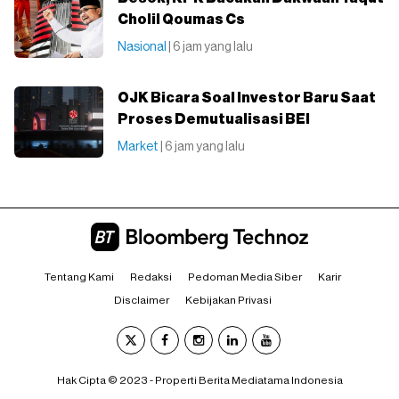
Cholil Qoumas Cs
Nasional
| 6 jam yang lalu
OJK Bicara Soal Investor Baru Saat
Proses Demutualisasi BEI
Market
| 6 jam yang lalu
Tentang Kami
Redaksi
Pedoman Media Siber
Karir
Disclaimer
Kebijakan Privasi
Hak Cipta © 2023 - Properti Berita Mediatama Indonesia