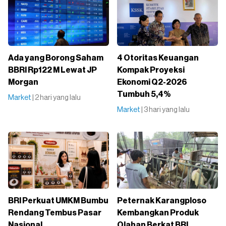
Ada yang Borong Saham
4 Otoritas Keuangan
BBRI Rp122 M Lewat JP
Kompak Proyeksi
Morgan
Ekonomi Q2-2026
Tumbuh 5,4%
Market
| 2 hari yang lalu
Market
| 3 hari yang lalu
BRI Perkuat UMKM Bumbu
Peternak Karangploso
Rendang Tembus Pasar
Kembangkan Produk
Nasional
Olahan Berkat BRI