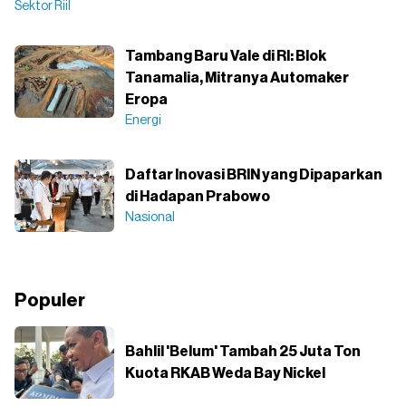
Sektor Riil
Tambang Baru Vale di RI: Blok
Tanamalia, Mitranya Automaker
Eropa
Energi
Daftar Inovasi BRIN yang Dipaparkan
di Hadapan Prabowo
Nasional
Populer
Bahlil 'Belum' Tambah 25 Juta Ton
Kuota RKAB Weda Bay Nickel