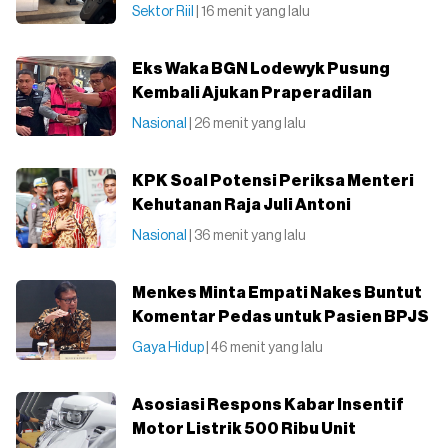
Sektor Riil
| 16 menit yang lalu
Eks Waka BGN Lodewyk Pusung
Kembali Ajukan Praperadilan
Nasional
| 26 menit yang lalu
KPK Soal Potensi Periksa Menteri
Kehutanan Raja Juli Antoni
Nasional
| 36 menit yang lalu
Menkes Minta Empati Nakes Buntut
Komentar Pedas untuk Pasien BPJS
Gaya Hidup
| 46 menit yang lalu
Asosiasi Respons Kabar Insentif
Motor Listrik 500 Ribu Unit