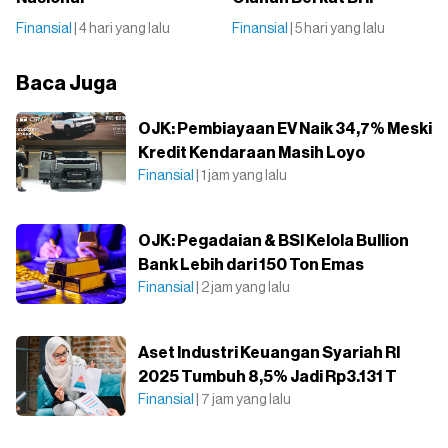
Finansial
| 4 hari yang lalu
Finansial
| 5 hari yang lalu
Baca Juga
OJK: Pembiayaan EV Naik 34,7% Meski
Kredit Kendaraan Masih Loyo
Finansial
| 1 jam yang lalu
OJK: Pegadaian & BSI Kelola Bullion
Bank Lebih dari 150 Ton Emas
Finansial
| 2 jam yang lalu
Aset Industri Keuangan Syariah RI
2025 Tumbuh 8,5% Jadi Rp3.131 T
Finansial
| 7 jam yang lalu