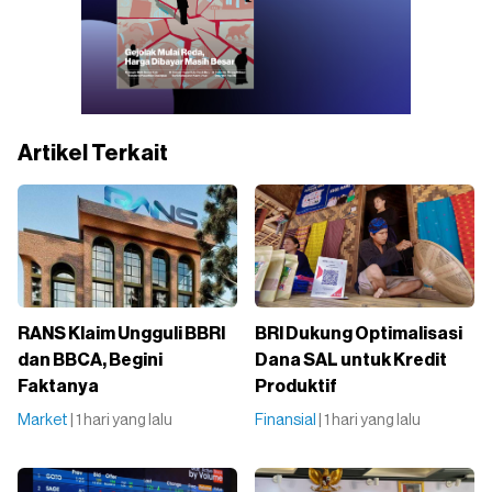
Artikel Terkait
RANS Klaim Ungguli BBRI
BRI Dukung Optimalisasi
dan BBCA, Begini
Dana SAL untuk Kredit
Faktanya
Produktif
Market
| 1 hari yang lalu
Finansial
| 1 hari yang lalu