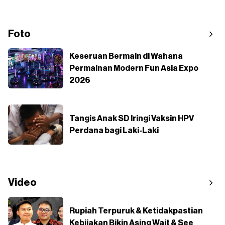
Foto
Keseruan Bermain di Wahana
Permainan Modern Fun Asia Expo
2026
Tangis Anak SD Iringi Vaksin HPV
Perdana bagi Laki-Laki
Video
Rupiah Terpuruk & Ketidakpastian
Kebijakan Bikin Asing Wait & See