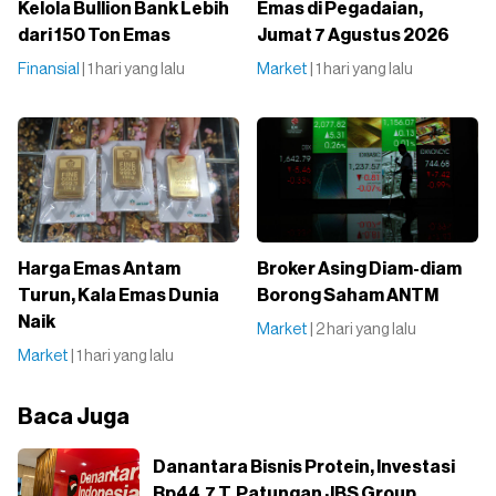
Kelola Bullion Bank Lebih
Emas di Pegadaian,
dari 150 Ton Emas
Jumat 7 Agustus 2026
Finansial
| 1 hari yang lalu
Market
| 1 hari yang lalu
Harga Emas Antam
Broker Asing Diam-diam
Turun, Kala Emas Dunia
Borong Saham ANTM
Naik
Market
| 2 hari yang lalu
Market
| 1 hari yang lalu
Baca Juga
Danantara Bisnis Protein, Investasi
Rp44,7 T, Patungan JBS Group