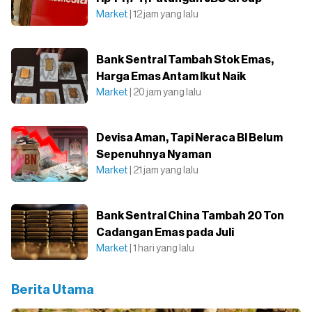
Market
| 12 jam yang lalu
Bank Sentral Tambah Stok Emas,
Harga Emas Antam Ikut Naik
Market
| 20 jam yang lalu
Devisa Aman, Tapi Neraca BI Belum
Sepenuhnya Nyaman
Market
| 21 jam yang lalu
Bank Sentral China Tambah 20 Ton
Cadangan Emas pada Juli
Market
| 1 hari yang lalu
Berita Utama