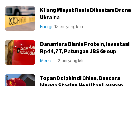
Kilang Minyak Rusia Dihantam Drone
Ukraina
Energi
| 12 jam yang lalu
Danantara Bisnis Protein, Investasi
Rp44,7 T, Patungan JBS Group
Market
| 12 jam yang lalu
Topan Dolphin di China, Bandara
hingga Stasiun Hentikan Layanan
Sektor Riil
| 13 jam yang lalu