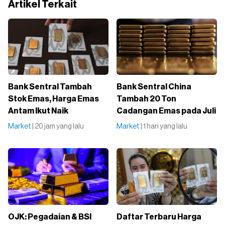
Artikel Terkait
Bank Sentral Tambah
Bank Sentral China
Stok Emas, Harga Emas
Tambah 20 Ton
Antam Ikut Naik
Cadangan Emas pada Juli
Market
| 20 jam yang lalu
Market
| 1 hari yang lalu
OJK: Pegadaian & BSI
Daftar Terbaru Harga