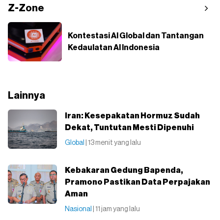
Z-Zone
Kontestasi AI Global dan Tantangan
Kedaulatan AI Indonesia
Lainnya
Iran: Kesepakatan Hormuz Sudah
Dekat, Tuntutan Mesti Dipenuhi
Global
| 13 menit yang lalu
Kebakaran Gedung Bapenda,
Pramono Pastikan Data Perpajakan
Aman
Nasional
| 11 jam yang lalu