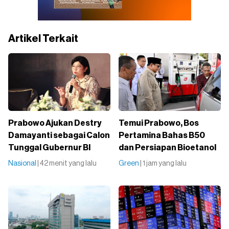
Artikel Terkait
Prabowo Ajukan Destry
Temui Prabowo, Bos
Damayanti sebagai Calon
Pertamina Bahas B50
Tunggal Gubernur BI
dan Persiapan Bioetanol
Nasional
| 42 menit yang lalu
Green
| 1 jam yang lalu