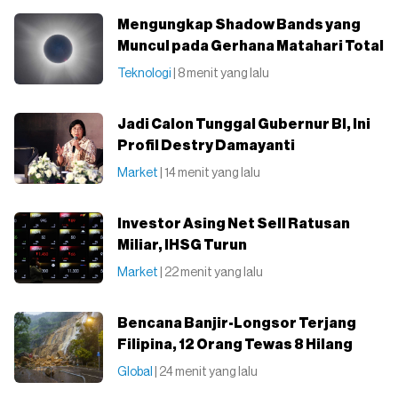
Mengungkap Shadow Bands yang
Muncul pada Gerhana Matahari Total
Teknologi
| 8 menit yang lalu
Jadi Calon Tunggal Gubernur BI, Ini
Profil Destry Damayanti
Market
| 14 menit yang lalu
Investor Asing Net Sell Ratusan
Miliar, IHSG Turun
Market
| 22 menit yang lalu
Bencana Banjir-Longsor Terjang
Filipina, 12 Orang Tewas 8 Hilang
Global
| 24 menit yang lalu