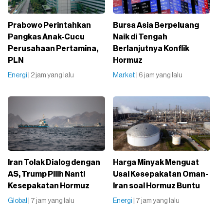
Prabowo Perintahkan
Bursa Asia Berpeluang
Pangkas Anak-Cucu
Naik di Tengah
Perusahaan Pertamina,
Berlanjutnya Konflik
PLN
Hormuz
Energi
| 2 jam yang lalu
Market
| 6 jam yang lalu
Iran Tolak Dialog dengan
Harga Minyak Menguat
AS, Trump Pilih Nanti
Usai Kesepakatan Oman-
Kesepakatan Hormuz
Iran soal Hormuz Buntu
Global
| 7 jam yang lalu
Energi
| 7 jam yang lalu