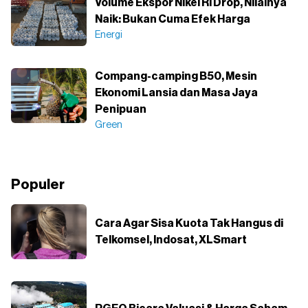
Volume Ekspor Nikel RI Drop, Nilainya
Naik: Bukan Cuma Efek Harga
Energi
Compang-camping B50, Mesin
Ekonomi Lansia dan Masa Jaya
Penipuan
Green
Populer
Cara Agar Sisa Kuota Tak Hangus di
Telkomsel, Indosat, XLSmart