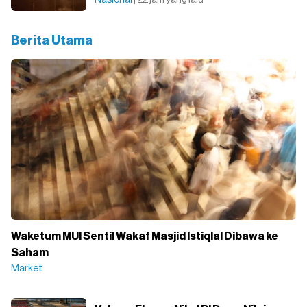
Nasional
| 22 jam yang lalu
Berita Utama
Waketum MUI Sentil Wakaf Masjid Istiqlal Dibawa ke
Saham
Market