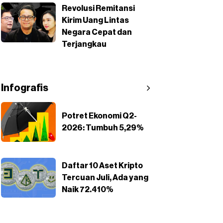
Revolusi Remitansi
Kirim Uang Lintas
Negara Cepat dan
Terjangkau
Infografis
Potret Ekonomi Q2-
2026: Tumbuh 5,29%
Daftar 10 Aset Kripto
Tercuan Juli, Ada yang
Naik 72.410%