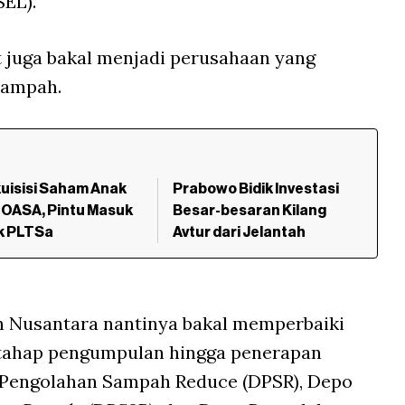
SEL).
ut juga bakal menjadi perusahaan yang
sampah.
kuisisi Saham Anak
Prabowo Bidik Investasi
 OASA, Pintu Masuk
Besar-besaran Kilang
k PLTSa
Avtur dari Jelantah
h Nusantara nantinya bakal memperbaiki
 tahap pengumpulan hingga penerapan
 Pengolahan Sampah Reduce (DPSR), Depo