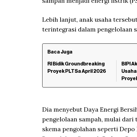
sampah menjadi energi listrik (P
Lebih lanjut, anak usaha terseb
terintegrasi dalam pengelolaan 
Baca Juga
RI Bidik Groundbreaking
BIPI A
Proyek PLTSa April 2026
Usaha
Proye
Dia menyebut Daya Energi Bersi
pengelolaan sampah, mulai dari
skema pengolahan seperti Depo