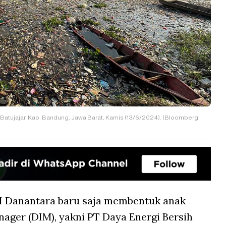
Batujajar, Kab. Bandung, Jawa Barat, Kamis (13/6/2024). (Bloomberg
I Danantara baru saja membentuk anak
ager (DIM), yakni PT Daya Energi Bersih