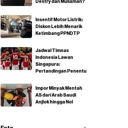
Destry dan Muliaman?
Insentif Motor Listrik:
Diskon Lebih Menarik
Ketimbang PPNDTP
Jadwal Timnas
Indonesia Lawan
Singapura:
Pertandingan Penentu
Impor Minyak Mentah
AS dari Arab Saudi
Anjlok hingga Nol