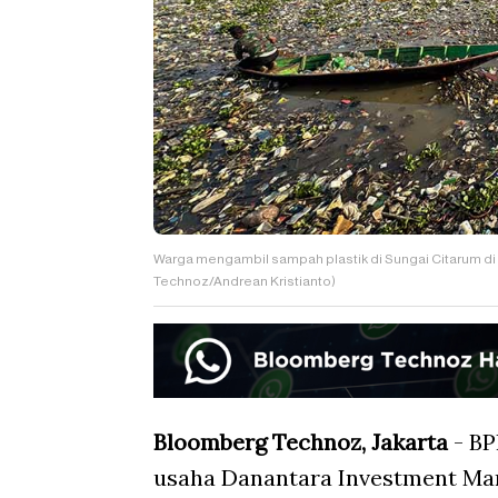
Warga mengambil sampah plastik di Sungai Citarum di 
Technoz/Andrean Kristianto)
Bloomberg Technoz, Jakarta
- BP
usaha Danantara Investment Man