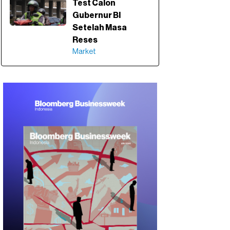
Test Calon
Gubernur BI
Setelah Masa
Reses
Market