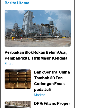
Berita Utama
Perbaikan Blok Rokan Belum Usai,
Pembangkit Listrik Masih Kendala
Energi
Bank Sentral China
Tambah 20 Ton
Cadangan Emas
pada Juli
Market
DPR: Fit and Proper