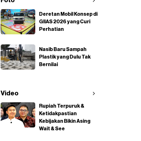
Foto
Deretan Mobil Konsep di
GIIAS 2026 yang Curi
Perhatian
Nasib Baru Sampah
Plastik yang Dulu Tak
Bernilai
Video
Rupiah Terpuruk &
Ketidakpastian
Kebijakan Bikin Asing
Wait & See