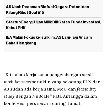
AS Ubah Pedoman Biofuel Gegara Petani dan
Kilang Ribut Soal E15
Startup Energi Hijau Milik Bill Gates Tunda Investasi,
Kebut PHK
IEA Makin Fokus ke Isu Iklim, AS Lagi-lagi Ancam
Bakal Hengkang
“Kita akan kerja sama pengembangan
small
modular reactor
nuklir, yang sekarang PLN dan
AS sudah ada kerja sama, MoU dan
feasibility
study
dengan NuScale,” kata Airlangga dalam
konferensi pers secara daring, Jumat