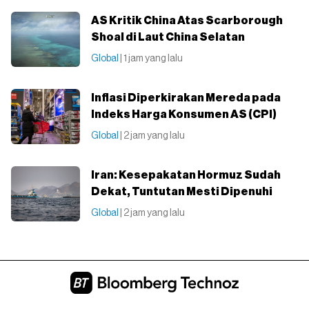
AS Kritik China Atas Scarborough
Shoal di Laut China Selatan
Global
| 1 jam yang lalu
Inflasi Diperkirakan Mereda pada
Indeks Harga Konsumen AS (CPI)
Global
| 2 jam yang lalu
Iran: Kesepakatan Hormuz Sudah
Dekat, Tuntutan Mesti Dipenuhi
Global
| 2 jam yang lalu