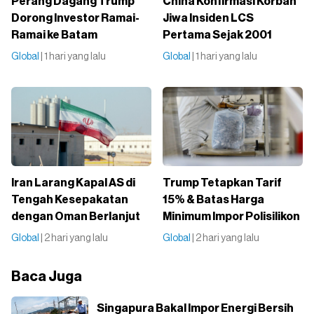
Perang Dagang Trump
China Konfirmasi Korban
Dorong Investor Ramai-
Jiwa Insiden LCS
Ramai ke Batam
Pertama Sejak 2001
Global
| 1 hari yang lalu
Global
| 1 hari yang lalu
Iran Larang Kapal AS di
Trump Tetapkan Tarif
Tengah Kesepakatan
15% & Batas Harga
dengan Oman Berlanjut
Minimum Impor Polisilikon
Global
| 2 hari yang lalu
Global
| 2 hari yang lalu
Baca Juga
Singapura Bakal Impor Energi Bersih