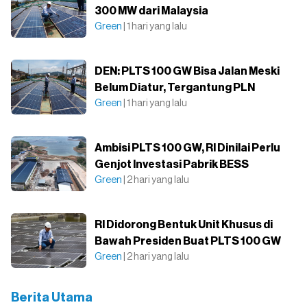
300 MW dari Malaysia
Green
| 1 hari yang lalu
DEN: PLTS 100 GW Bisa Jalan Meski
Belum Diatur, Tergantung PLN
Green
| 1 hari yang lalu
Ambisi PLTS 100 GW, RI Dinilai Perlu
Genjot Investasi Pabrik BESS
Green
| 2 hari yang lalu
RI Didorong Bentuk Unit Khusus di
Bawah Presiden Buat PLTS 100 GW
Green
| 2 hari yang lalu
Berita Utama