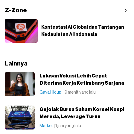
Z-Zone
Kontestasi AI Global dan Tantangan
Kedaulatan AI Indonesia
Lainnya
Lulusan Vokasi Lebih Cepat
Diterima Kerja Ketimbang Sarjana
Gaya Hidup
| 19 menit yang lalu
Gejolak Bursa Saham Korsel Kospi
Mereda, Leverage Turun
Market
| 1 jam yang lalu