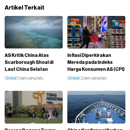
Artikel Terkait
AS Kritik China Atas
Inflasi Diperkirakan
Scarborough Shoal di
Mereda pada Indeks
Laut China Selatan
Harga Konsumen AS (CPI)
Global
| 1 jam yang lalu
Global
| 2 jam yang lalu