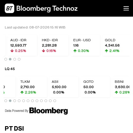
Last updated: 08-07-2026 15:16 WIB
AUD - IDR
HKD - IDR
EUR - USD
GOLD
12,593.77
2,281.28
1.16
4,341.56
0.25%
0.16%
0.30%
2.41%
LQ 45
TLKM
ASII
GOTO
BBNI
2,710.00
5,100.00
50.00
3,630.00
2.26%
0.00%
0.00%
0.28%
Data Powered By
PT DSI