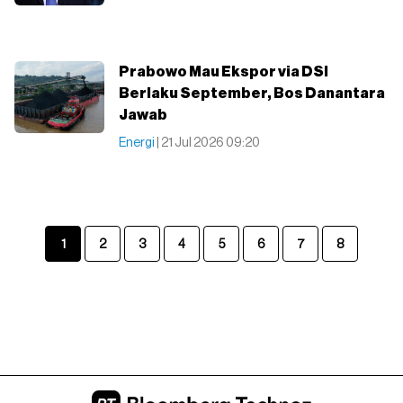
Prabowo Mau Ekspor via DSI
Berlaku September, Bos Danantara
Jawab
Energi
| 21 Jul 2026 09:20
1
2
3
4
5
6
7
8