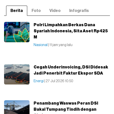
Berita
Foto
Video
Infografis
Polri Limpahkan Berkas Dana
Syariah Indonesia, Sita Aset Rp425
M
Nasional
| 11 jam yang lalu
Cegah Underinvoicing, DSI Didesak
Jadi Penerbit Faktur Ekspor SDA
Energi
| 27 Jul 2026 10:50
Penambang Waswas Peran DSI
Bakal Tumpang Tindih dengan