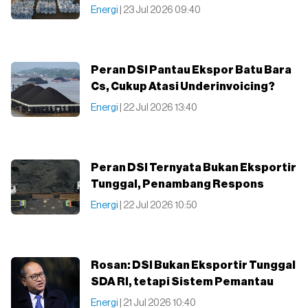
Energi
| 23 Jul 2026 09:40
Peran DSI Pantau Ekspor Batu Bara
Cs, Cukup Atasi Underinvoicing?
Energi
| 22 Jul 2026 13:40
Peran DSI Ternyata Bukan Eksportir
Tunggal, Penambang Respons
Energi
| 22 Jul 2026 10:50
Rosan: DSI Bukan Eksportir Tunggal
SDA RI, tetapi Sistem Pemantau
Energi
| 21 Jul 2026 10:40