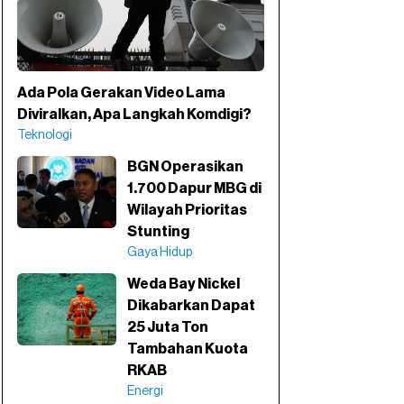
Ada Pola Gerakan Video Lama
Diviralkan, Apa Langkah Komdigi?
Teknologi
BGN Operasikan
1.700 Dapur MBG di
Wilayah Prioritas
Stunting
Gaya Hidup
Weda Bay Nickel
Dikabarkan Dapat
25 Juta Ton
Tambahan Kuota
RKAB
Energi