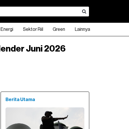
Energi
Sektor Riil
Green
Lainnya
lender Juni 2026
A
INDO 10Y
KLBF
INDO 15Y
CPIN
INDO 20Y
ADRO
DXY Index
UNTR
USD - IDR
TPIA
0.00
94.83
790.00
98.60
3,160.00
98.46
2,500.00
1,204.61
23,800.00
17,923.00
2,130.0
.41%
1.25%
1.61%
1.96%
0.09%
0.00%
0.06%
3.40
Berita Utama