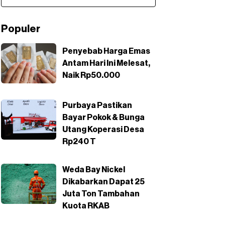
Populer
Penyebab Harga Emas
Antam Hari Ini Melesat,
Naik Rp50.000
Purbaya Pastikan
Bayar Pokok & Bunga
Utang Koperasi Desa
Rp240 T
Weda Bay Nickel
Dikabarkan Dapat 25
Juta Ton Tambahan
Kuota RKAB