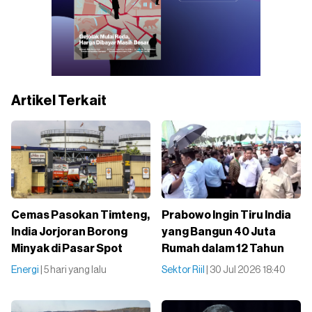
Artikel Terkait
Cemas Pasokan Timteng,
Prabowo Ingin Tiru India
India Jorjoran Borong
yang Bangun 40 Juta
Minyak di Pasar Spot
Rumah dalam 12 Tahun
Energi
| 5 hari yang lalu
Sektor Riil
| 30 Jul 2026 18:40