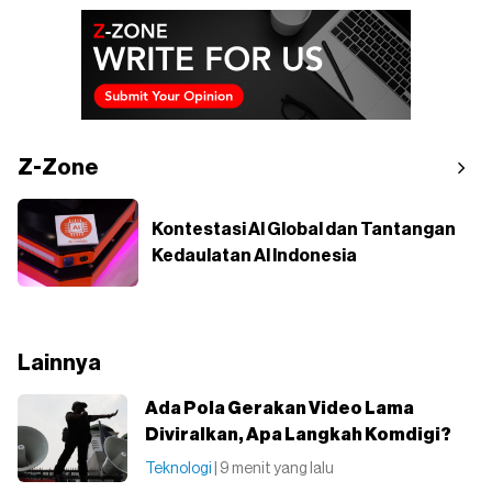
Z-Zone
Kontestasi AI Global dan Tantangan
Kedaulatan AI Indonesia
Lainnya
Ada Pola Gerakan Video Lama
Diviralkan, Apa Langkah Komdigi?
Teknologi
| 9 menit yang lalu