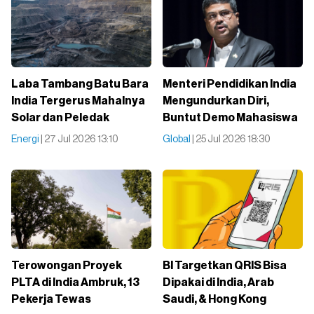
Laba Tambang Batu Bara
Menteri Pendidikan India
India Tergerus Mahalnya
Mengundurkan Diri,
Solar dan Peledak
Buntut Demo Mahasiswa
Energi
| 27 Jul 2026 13:10
Global
| 25 Jul 2026 18:30
Terowongan Proyek
BI Targetkan QRIS Bisa
PLTA di India Ambruk, 13
Dipakai di India, Arab
Pekerja Tewas
Saudi, & Hong Kong