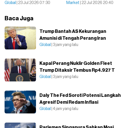
Global
| 23 Jul 2026 07:30
Market
| 22 Jul 2026 20:40
Baca Juga
Trump Bantah AS Kekurangan
Amunisi di Tengah Perang Iran
Global
| 3 jam yang lalu
Kapal Perang Nuklir Golden Fleet
Trump Ditaksir Tembus Rp4.927 T
Global
| 3 jam yang lalu
Daly The Fed Soroti Potensi Langkah
Agresif Demi Redam Inflasi
Global
| 4 jam yang lalu
Parlemen Singapura Sahkan Mosi