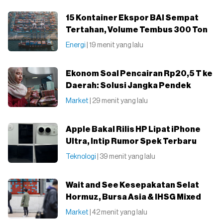
15 Kontainer Ekspor BAI Sempat
Tertahan, Volume Tembus 300 Ton
Energi
| 19 menit yang lalu
Ekonom Soal Pencairan Rp20,5 T ke
Daerah: Solusi Jangka Pendek
Market
| 29 menit yang lalu
Apple Bakal Rilis HP Lipat iPhone
Ultra, Intip Rumor Spek Terbaru
Teknologi
| 39 menit yang lalu
Wait and See Kesepakatan Selat
Hormuz, Bursa Asia & IHSG Mixed
Market
| 42 menit yang lalu