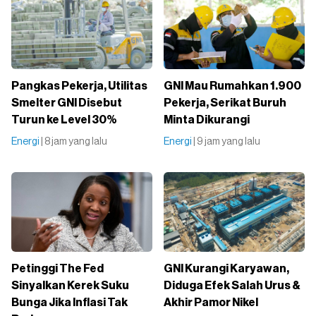
Pangkas Pekerja, Utilitas
GNI Mau Rumahkan 1.900
Smelter GNI Disebut
Pekerja, Serikat Buruh
Turun ke Level 30%
Minta Dikurangi
Energi
| 8 jam yang lalu
Energi
| 9 jam yang lalu
Petinggi The Fed
GNI Kurangi Karyawan,
Sinyalkan Kerek Suku
Diduga Efek Salah Urus &
Bunga Jika Inflasi Tak
Akhir Pamor Nikel