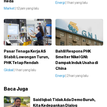
Reda
Energi
| 1 hari yang lalu
Market
| 12 jam yang lalu
Pasar Tenaga Kerja AS
Bahlil Respons PHK
Stabil: Lowongan Turun,
Smelter Nikel GNI:
PHK Tetap Rendah
Dampak Induk Usaha di
China
Global
| 1 hari yang lalu
Energi
| 2 hari yang lalu
Baca Juga
Said Iqbal: Tidak Ada Demo Buruh,
Kita Kedepankan Dialog