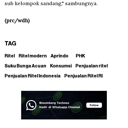
sub kelompok sandang," sambungnya.
(prc/wdh)
TAG
Ritel
Ritel modern
Aprindo
PHK
Suku Bunga Acuan
Konsumsi
Penjualan ritel
Penjualan Ritel Indonesia
Penjualan Ritel RI