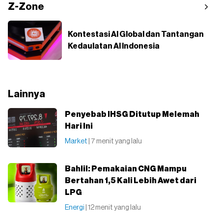
Z-Zone
Kontestasi AI Global dan Tantangan
Kedaulatan AI Indonesia
Lainnya
Penyebab IHSG Ditutup Melemah
Hari Ini
Market
| 7 menit yang lalu
Bahlil: Pemakaian CNG Mampu
Bertahan 1,5 Kali Lebih Awet dari
LPG
Energi
| 12 menit yang lalu