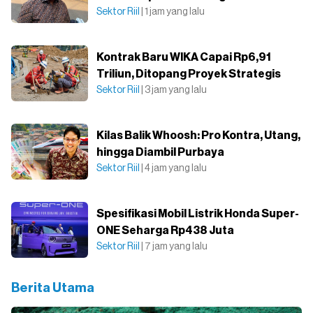
Sektor Riil
| 1 jam yang lalu
Kontrak Baru WIKA Capai Rp6,91
Triliun, Ditopang Proyek Strategis
Sektor Riil
| 3 jam yang lalu
Kilas Balik Whoosh: Pro Kontra, Utang,
hingga Diambil Purbaya
Sektor Riil
| 4 jam yang lalu
Spesifikasi Mobil Listrik Honda Super-
ONE Seharga Rp438 Juta
Sektor Riil
| 7 jam yang lalu
Berita Utama