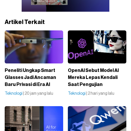
Artikel Terkait
Peneliti Ungkap Smart
OpenAI Sebut Model AI
Glasses Jadi Ancaman
Mereka Lepas Kendali
Baru Privasi di Era AI
Saat Pengujian
Teknologi
| 20 jam yang lalu
Teknologi
| 2 hari yang lalu