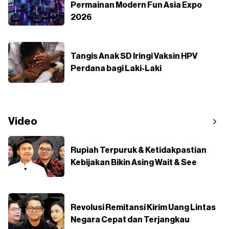
Permainan Modern Fun Asia Expo
2026
Tangis Anak SD Iringi Vaksin HPV
Perdana bagi Laki-Laki
Video
Rupiah Terpuruk & Ketidakpastian
Kebijakan Bikin Asing Wait & See
Revolusi Remitansi Kirim Uang Lintas
Negara Cepat dan Terjangkau