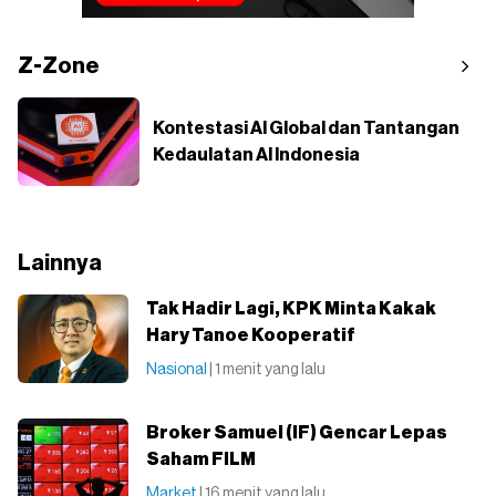
Z-Zone
Kontestasi AI Global dan Tantangan
Kedaulatan AI Indonesia
Lainnya
Tak Hadir Lagi, KPK Minta Kakak
Hary Tanoe Kooperatif
Nasional
| 1 menit yang lalu
Broker Samuel (IF) Gencar Lepas
Saham FILM
Market
| 16 menit yang lalu