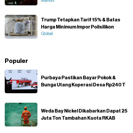
Market
Trump Tetapkan Tarif 15% & Batas
Harga Minimum Impor Polisilikon
Global
Populer
Purbaya Pastikan Bayar Pokok &
Bunga Utang Koperasi Desa Rp240 T
Weda Bay Nickel Dikabarkan Dapat 25
Juta Ton Tambahan Kuota RKAB