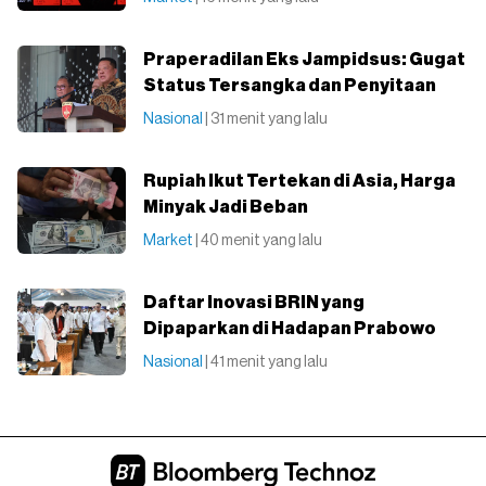
Praperadilan Eks Jampidsus: Gugat
Status Tersangka dan Penyitaan
Nasional
| 31 menit yang lalu
Rupiah Ikut Tertekan di Asia, Harga
Minyak Jadi Beban
Market
| 40 menit yang lalu
Daftar Inovasi BRIN yang
Dipaparkan di Hadapan Prabowo
Nasional
| 41 menit yang lalu