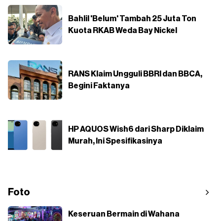
Bahlil 'Belum' Tambah 25 Juta Ton
Kuota RKAB Weda Bay Nickel
RANS Klaim Ungguli BBRI dan BBCA,
Begini Faktanya
HP AQUOS Wish6 dari Sharp Diklaim
Murah, Ini Spesifikasinya
Foto
Keseruan Bermain di Wahana