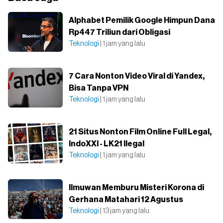
Alphabet Pemilik Google Himpun Dana
Rp447 Triliun dari Obligasi
Teknologi
| 1 jam yang lalu
7 Cara Nonton Video Viral di Yandex,
Bisa Tanpa VPN
Teknologi
| 1 jam yang lalu
21 Situs Nonton Film Online Full Legal,
IndoXXI - LK21 Ilegal
Teknologi
| 1 jam yang lalu
Ilmuwan Memburu Misteri Korona di
Gerhana Matahari 12 Agustus
Teknologi
| 13 jam yang lalu