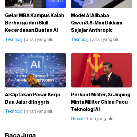
Gelar MBA Kampus Kalah
Model AI Alibaba
Berharga dari Skill
Qwen3.8-Max Diklaim
Kecerdasan Buatan AI
Sejajar Anthropic
Teknologi
| 3 hari yang lalu
Teknologi
| 3 hari yang lalu
AI Ciptakan Pasar Kerja
Perkuat Militer, Xi Jinping
Dua Jalur di Inggris
Minta Militer China Pacu
Teknologi AI
Teknologi
| 4 hari yang lalu
Global
| 6 hari yang lalu
Baca Juga