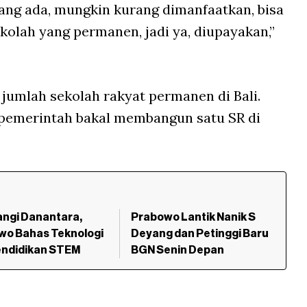
yang ada, mungkin kurang dimanfaatkan, bisa
kolah yang permanen, jadi ya, diupayakan,”
mlah sekolah rakyat permanen di Bali.
pemerintah bakal membangun satu SR di
ngi Danantara,
Prabowo Lantik Nanik S
wo Bahas Teknologi
Deyang dan Petinggi Baru
endidikan STEM
BGN Senin Depan