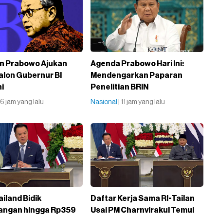
n Prabowo Ajukan
Agenda Prabowo Hari Ini:
lon Gubernur BI
Mendengarkan Paparan
ni
Penelitian BRIN
| 6 jam yang lalu
Nasional
| 11 jam yang lalu
ailand Bidik
Daftar Kerja Sama RI-Tailan
angan hingga Rp359
Usai PM Charnvirakul Temui