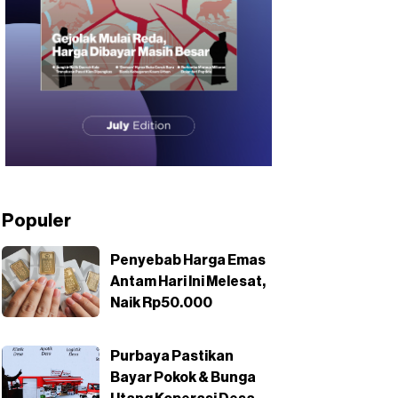
Populer
Penyebab Harga Emas
Antam Hari Ini Melesat,
Naik Rp50.000
Purbaya Pastikan
Bayar Pokok & Bunga