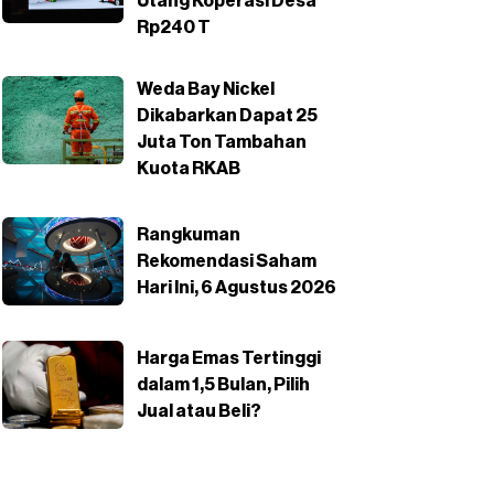
Utang Koperasi Desa
Rp240 T
Weda Bay Nickel
Dikabarkan Dapat 25
Juta Ton Tambahan
Kuota RKAB
Rangkuman
Rekomendasi Saham
Hari Ini, 6 Agustus 2026
Harga Emas Tertinggi
dalam 1,5 Bulan, Pilih
Jual atau Beli?