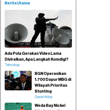
Berita Utama
Ada Pola Gerakan Video Lama
Diviralkan, Apa Langkah Komdigi?
Teknologi
BGN Operasikan
1.700 Dapur MBG di
Wilayah Prioritas
Stunting
Gaya Hidup
Weda Bay Nickel