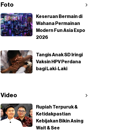
Foto
Keseruan Bermain di
Wahana Permainan
Modern Fun Asia Expo
2026
Tangis Anak SD Iringi
Vaksin HPV Perdana
bagi Laki-Laki
Video
Rupiah Terpuruk &
Ketidakpastian
Kebijakan Bikin Asing
Wait & See