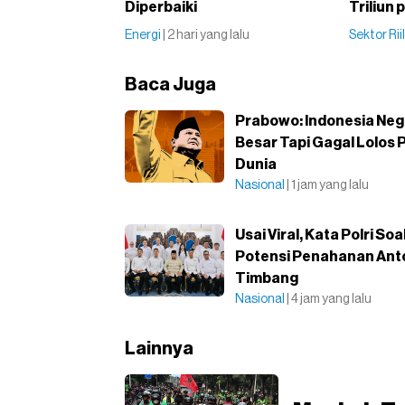
Diperbaiki
Triliun
Energi
| 2 hari yang lalu
Sektor Rii
Baca Juga
Prabowo: Indonesia Ne
Besar Tapi Gagal Lolos P
Dunia
Nasional
| 1 jam yang lalu
Usai Viral, Kata Polri Soa
Potensi Penahanan Ant
Timbang
Nasional
| 4 jam yang lalu
Lainnya