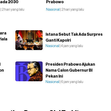
 pada 2030
Prabowo
l
| 2 hari yang lalu
Nasional
| 2 hari yang lalu
gara
Istana Sebut Tak Ada Surpres
iala
Ganti Kapolri
Nasional
| 4 jam yang lalu
l
Presiden Prabowo Ajukan
on
Nama Calon Gubernur BI
Pekan Ini
Nasional
| 6 jam yang lalu