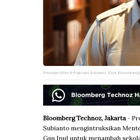
Presiden RI ke-8 Prabowo Subianto. (Dok: Bloomberg)
Bloomberg Technoz, Jakarta
- Pr
Subianto mengintruksikan Menteri
Gus Ipul untuk menambah sekolah 