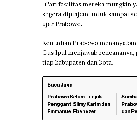
“Cari fasilitas mereka mungkin 
segera dipinjem untuk sampai se
ujar Prabowo.
Kemudian Prabowo menanyakan ju
Gus Ipul menjawab rencananya, 
tiap kabupaten dan kota.
Baca Juga
Prabowo Belum Tunjuk
Samba
Pengganti Silmy Karim dan
Prabo
Emmanuel Ebenezer
dan P