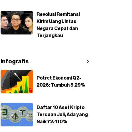
Revolusi Remitansi
Kirim Uang Lintas
Negara Cepat dan
Terjangkau
Infografis
Potret Ekonomi Q2-
2026: Tumbuh 5,29%
Daftar 10 Aset Kripto
Tercuan Juli, Ada yang
Naik 72.410%