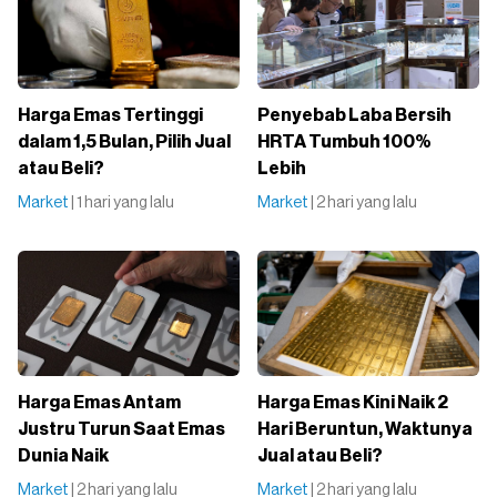
Harga Emas Tertinggi
Penyebab Laba Bersih
dalam 1,5 Bulan, Pilih Jual
HRTA Tumbuh 100%
atau Beli?
Lebih
Market
| 1 hari yang lalu
Market
| 2 hari yang lalu
Harga Emas Antam
Harga Emas Kini Naik 2
Justru Turun Saat Emas
Hari Beruntun, Waktunya
Dunia Naik
Jual atau Beli?
Market
| 2 hari yang lalu
Market
| 2 hari yang lalu