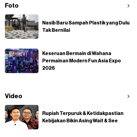
Foto
Nasib Baru Sampah Plastik yang Dulu
Tak Bernilai
Keseruan Bermain di Wahana
Permainan Modern Fun Asia Expo
2026
Video
Rupiah Terpuruk & Ketidakpastian
Kebijakan Bikin Asing Wait & See