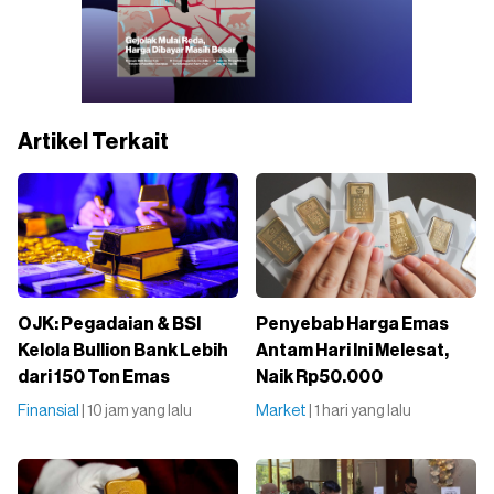
Artikel Terkait
OJK: Pegadaian & BSI
Penyebab Harga Emas
Kelola Bullion Bank Lebih
Antam Hari Ini Melesat,
dari 150 Ton Emas
Naik Rp50.000
Finansial
| 10 jam yang lalu
Market
| 1 hari yang lalu