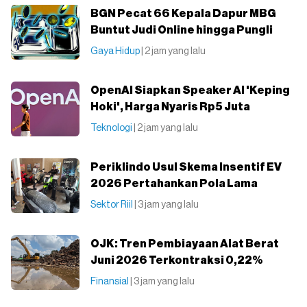
BGN Pecat 66 Kepala Dapur MBG
Buntut Judi Online hingga Pungli
Gaya Hidup
| 2 jam yang lalu
OpenAI Siapkan Speaker AI 'Keping
Hoki', Harga Nyaris Rp5 Juta
Teknologi
| 2 jam yang lalu
Periklindo Usul Skema Insentif EV
2026 Pertahankan Pola Lama
Sektor Riil
| 3 jam yang lalu
OJK: Tren Pembiayaan Alat Berat
Juni 2026 Terkontraksi 0,22%
Finansial
| 3 jam yang lalu