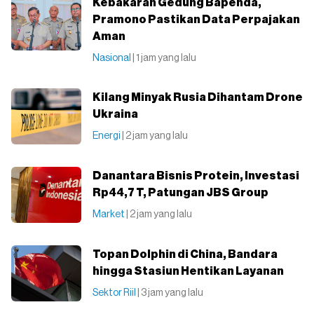
Kebakaran Gedung Bapenda,
Pramono Pastikan Data Perpajakan
Aman
Nasional
| 1 jam yang lalu
Kilang Minyak Rusia Dihantam Drone
Ukraina
Energi
| 2 jam yang lalu
Danantara Bisnis Protein, Investasi
Rp44,7 T, Patungan JBS Group
Market
| 2 jam yang lalu
Topan Dolphin di China, Bandara
hingga Stasiun Hentikan Layanan
Sektor Riil
| 3 jam yang lalu