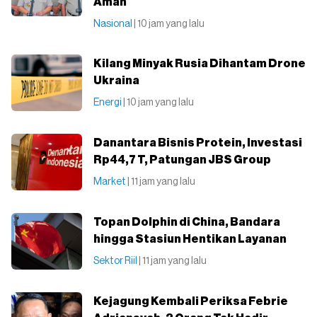
Aman
Nasional
| 10 jam yang lalu
Kilang Minyak Rusia Dihantam Drone
Ukraina
Energi
| 10 jam yang lalu
Danantara Bisnis Protein, Investasi
Rp44,7 T, Patungan JBS Group
Market
| 11 jam yang lalu
Topan Dolphin di China, Bandara
hingga Stasiun Hentikan Layanan
Sektor Riil
| 11 jam yang lalu
Kejagung Kembali Periksa Febrie