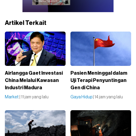
Artikel Terkait
Airlangga Gaet Investasi
Pasien Meninggal dalam
China Melalui Kawasan
Uji Terapi Penyuntingan
Industri Madura
Gen di China
Market
| 11 jam yang lalu
Gaya Hidup
| 14 jam yang lalu