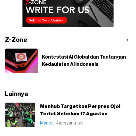
Z-Zone
Kontestasi AI Global dan Tantangan
Kedaulatan AI Indonesia
Lainnya
Menhub Targetkan Perpres Ojol
Terbit Sebelum 17 Agustus
Market
| 4 jam yang lalu