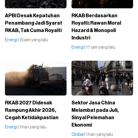
APBI Desak Kepatuhan
RKAB Berdasarkan
Penambang Jadi Syarat
Royalti: Rawan Moral
RKAB, Tak Cuma Royalti
Hazard & Monopoli
Industri
Energi
| 15 jam yang lalu
Energi
| 17 jam yang lalu
RKAB 2027 Didesak
Sektor Jasa China
Rampung Akhir 2026,
Melambat pada Juli,
Cegah Ketidakpastian
Sinyal Pelemahan
Ekonomi
Energi
| 1 hari yang lalu
Global
| 1 hari yang lalu