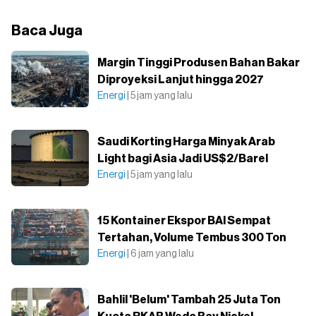
Baca Juga
Margin Tinggi Produsen Bahan Bakar
Diproyeksi Lanjut hingga 2027
Energi
| 5 jam yang lalu
Saudi Korting Harga Minyak Arab
Light bagi Asia Jadi US$2/Barel
Energi
| 5 jam yang lalu
15 Kontainer Ekspor BAI Sempat
Tertahan, Volume Tembus 300 Ton
Energi
| 6 jam yang lalu
Bahlil 'Belum' Tambah 25 Juta Ton