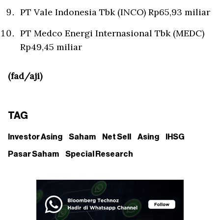
PT Vale Indonesia Tbk (INCO) Rp65,93 miliar
PT Medco Energi Internasional Tbk (MEDC)
Rp49,45 miliar
(fad/aji)
TAG
Investor Asing
Saham
Net Sell
Asing
IHSG
Pasar Saham
Special Research