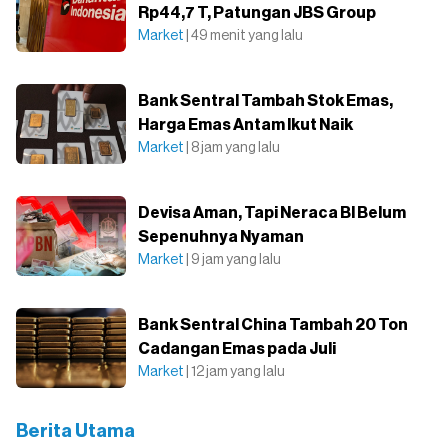
Rp44,7 T, Patungan JBS Group
Market
| 49 menit yang lalu
Bank Sentral Tambah Stok Emas,
Harga Emas Antam Ikut Naik
Market
| 8 jam yang lalu
Devisa Aman, Tapi Neraca BI Belum
Sepenuhnya Nyaman
Market
| 9 jam yang lalu
Bank Sentral China Tambah 20 Ton
Cadangan Emas pada Juli
Market
| 12 jam yang lalu
Berita Utama