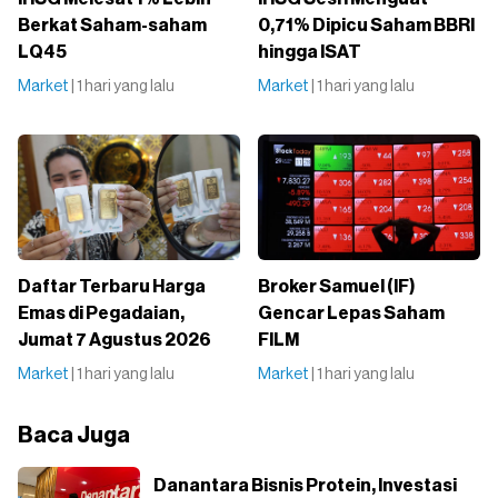
Berkat Saham-saham
0,71% Dipicu Saham BBRI
LQ45
hingga ISAT
Market
| 1 hari yang lalu
Market
| 1 hari yang lalu
Daftar Terbaru Harga
Broker Samuel (IF)
Emas di Pegadaian,
Gencar Lepas Saham
Jumat 7 Agustus 2026
FILM
Market
| 1 hari yang lalu
Market
| 1 hari yang lalu
Baca Juga
Danantara Bisnis Protein, Investasi