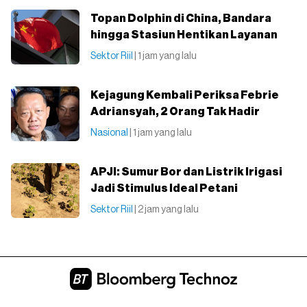
Topan Dolphin di China, Bandara
hingga Stasiun Hentikan Layanan
Sektor Riil
| 1 jam yang lalu
Kejagung Kembali Periksa Febrie
Adriansyah, 2 Orang Tak Hadir
Nasional
| 1 jam yang lalu
APJI: Sumur Bor dan Listrik Irigasi
Jadi Stimulus Ideal Petani
Sektor Riil
| 2 jam yang lalu