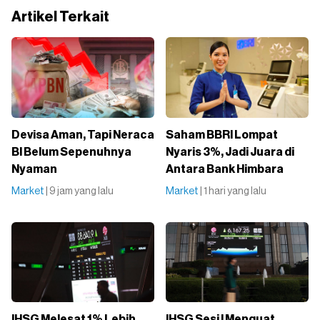
Artikel Terkait
Devisa Aman, Tapi Neraca
Saham BBRI Lompat
BI Belum Sepenuhnya
Nyaris 3%, Jadi Juara di
Nyaman
Antara Bank Himbara
Market
| 9 jam yang lalu
Market
| 1 hari yang lalu
IHSG Melesat 1% Lebih
IHSG Sesi I Menguat