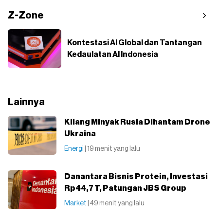
Z-Zone
Kontestasi AI Global dan Tantangan
Kedaulatan AI Indonesia
Lainnya
Kilang Minyak Rusia Dihantam Drone
Ukraina
Energi
| 19 menit yang lalu
Danantara Bisnis Protein, Investasi
Rp44,7 T, Patungan JBS Group
Market
| 49 menit yang lalu