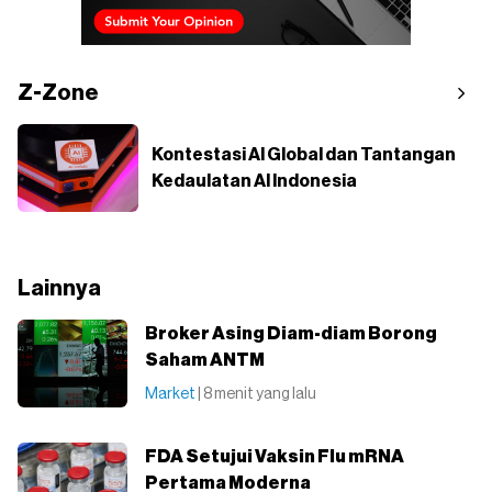
Z-Zone
Kontestasi AI Global dan Tantangan
Kedaulatan AI Indonesia
Lainnya
Broker Asing Diam-diam Borong
Saham ANTM
Market
| 8 menit yang lalu
FDA Setujui Vaksin Flu mRNA
Pertama Moderna