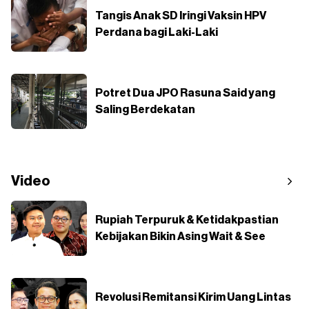
Tangis Anak SD Iringi Vaksin HPV
Perdana bagi Laki-Laki
Potret Dua JPO Rasuna Said yang
Saling Berdekatan
Video
Rupiah Terpuruk & Ketidakpastian
Kebijakan Bikin Asing Wait & See
Revolusi Remitansi Kirim Uang Lintas