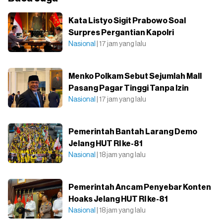
Kata Listyo Sigit Prabowo Soal
Surpres Pergantian Kapolri
Nasional
| 17 jam yang lalu
Menko Polkam Sebut Sejumlah Mall
Pasang Pagar Tinggi Tanpa Izin
Nasional
| 17 jam yang lalu
Pemerintah Bantah Larang Demo
Jelang HUT RI ke-81
Nasional
| 18 jam yang lalu
Pemerintah Ancam Penyebar Konten
Hoaks Jelang HUT RI ke-81
Nasional
| 18 jam yang lalu