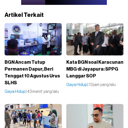
Artikel Terkait
BGN Ancam Tutup
Kata BGN soal Karacunan
Permanen Dapur, Beri
MBG di Jayapura: SPPG
Tenggat 10 Agustus Urus
Langgar SOP
SLHS
Gaya Hidup
| 13 jam yang lalu
Gaya Hidup
| 43 menit yang lalu