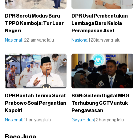
DPR Soroti Modus Baru
DPR Usul Pembentukan
TPPO Kamboja: Tur Luar
Lembaga Baru Kelola
Negeri
Perampasan Aset
Nasional
| 22 jam yang lalu
Nasional
| 23 jam yang lalu
DPR Bantah Terima Surat
BGN: Sistem Digital MBG
Prabowo Soal Pergantian
Terhubung CCTV untuk
Kapolri
Pengawasan
Nasional
| 1 hari yang lalu
Gaya Hidup
| 2 hari yang lalu
Baca Juga