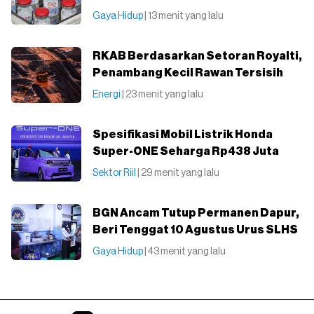
Gaya Hidup
| 13 menit yang lalu
RKAB Berdasarkan Setoran Royalti,
Penambang Kecil Rawan Tersisih
Energi
| 23 menit yang lalu
Spesifikasi Mobil Listrik Honda
Super-ONE Seharga Rp438 Juta
Sektor Riil
| 29 menit yang lalu
BGN Ancam Tutup Permanen Dapur,
Beri Tenggat 10 Agustus Urus SLHS
Gaya Hidup
| 43 menit yang lalu