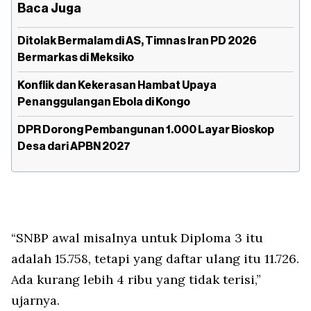
Baca Juga
Ditolak Bermalam di AS, Timnas Iran PD 2026
Bermarkas di Meksiko
Konflik dan Kekerasan Hambat Upaya
Penanggulangan Ebola di Kongo
DPR Dorong Pembangunan 1.000 Layar Bioskop
Desa dari APBN 2027
“SNBP awal misalnya untuk Diploma 3 itu
adalah 15.758, tetapi yang daftar ulang itu 11.726.
Ada kurang lebih 4 ribu yang tidak terisi,”
ujarnya.