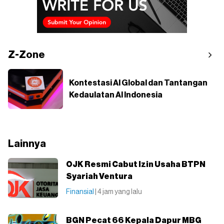
Z-Zone
Kontestasi AI Global dan Tantangan
Kedaulatan AI Indonesia
Lainnya
OJK Resmi Cabut Izin Usaha BTPN
Syariah Ventura
Finansial
| 4 jam yang lalu
BGN Pecat 66 Kepala Dapur MBG