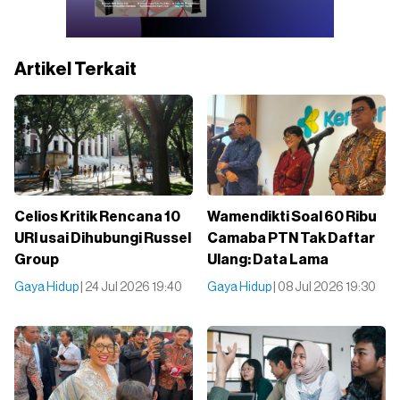
Artikel Terkait
Celios Kritik Rencana 10
Wamendikti Soal 60 Ribu
URI usai Dihubungi Russel
Camaba PTN Tak Daftar
Group
Ulang: Data Lama
Gaya Hidup
| 24 Jul 2026 19:40
Gaya Hidup
| 08 Jul 2026 19:30