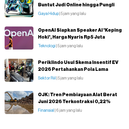
Buntut Judi Online hingga Pungli
Gaya Hidup
| 5 jam yang lalu
OpenAI Siapkan Speaker AI 'Keping
Hoki', Harga Nyaris Rp5 Juta
Teknologi
| 5 jam yang lalu
Periklindo Usul Skema Insentif EV
2026 Pertahankan Pola Lama
Sektor Riil
| 5 jam yang lalu
OJK: Tren Pembiayaan Alat Berat
Juni 2026 Terkontraksi 0,22%
Finansial
| 6 jam yang lalu