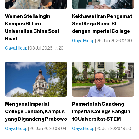
Wamen Stella Ingin
Kekhawatiran Pengamat
Kampus RI Tiru
Soal Kerja Sama RI
Universitas China Soal
dengan Imperial College
Riset
Gaya Hidup
| 26 Jun 2026 12:30
Gaya Hidup
| 08 Jul 2026 17:20
Mengenal Imperial
Pemerintah Gandeng
College London, Kampus
Imperial College Bangun
yang Digandeng Prabowo
10 Universitas STEM
Gaya Hidup
| 26 Jun 2026 09:04
Gaya Hidup
| 25 Jun 2026 19:50