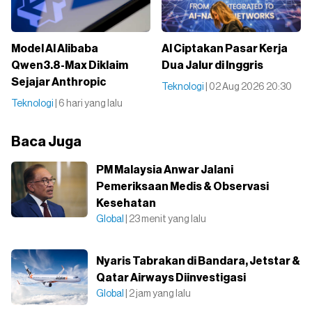
Model AI Alibaba
AI Ciptakan Pasar Kerja
Qwen3.8-Max Diklaim
Dua Jalur di Inggris
Sejajar Anthropic
Teknologi
| 02 Aug 2026 20:30
Teknologi
| 6 hari yang lalu
Baca Juga
PM Malaysia Anwar Jalani
Pemeriksaan Medis & Observasi
Kesehatan
Global
| 23 menit yang lalu
Nyaris Tabrakan di Bandara, Jetstar &
Qatar Airways Diinvestigasi
Global
| 2 jam yang lalu