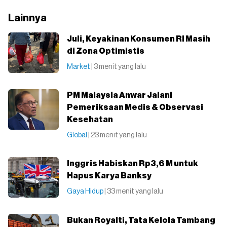
Lainnya
Juli, Keyakinan Konsumen RI Masih
di Zona Optimistis
Market
| 3 menit yang lalu
PM Malaysia Anwar Jalani
Pemeriksaan Medis & Observasi
Kesehatan
Global
| 23 menit yang lalu
Inggris Habiskan Rp3,6 M untuk
Hapus Karya Banksy
Gaya Hidup
| 33 menit yang lalu
Bukan Royalti, Tata Kelola Tambang