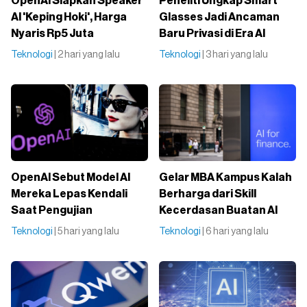
OpenAI Siapkan Speaker
Peneliti Ungkap Smart
AI 'Keping Hoki', Harga
Glasses Jadi Ancaman
Nyaris Rp5 Juta
Baru Privasi di Era AI
Teknologi
| 2 hari yang lalu
Teknologi
| 3 hari yang lalu
OpenAI Sebut Model AI
Gelar MBA Kampus Kalah
Mereka Lepas Kendali
Berharga dari Skill
Saat Pengujian
Kecerdasan Buatan AI
Teknologi
| 5 hari yang lalu
Teknologi
| 6 hari yang lalu