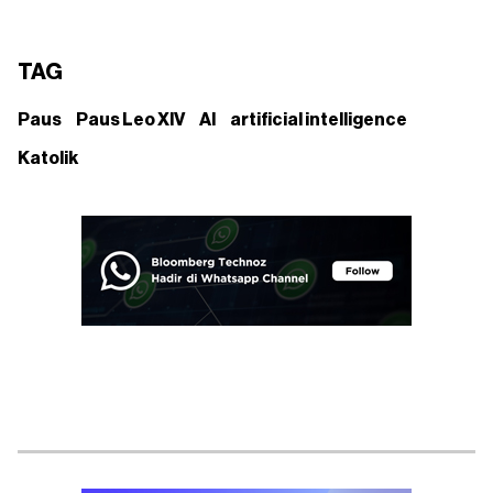
TAG
Paus
Paus Leo XIV
AI
artificial intelligence
Katolik