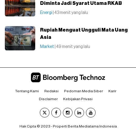
Diminta Jadi Syarat Utama RKAB
Energi
| 43 menit yang lalu
Rupiah Menguat Ungguli Mata Uang
Asia
Market
| 49 menit yang lalu
Tentang Kami
Redaksi
Pedoman Media Siber
Karir
Disclaimer
Kebijakan Privasi
Hak Cipta © 2023 - Properti Berita Mediatama Indonesia