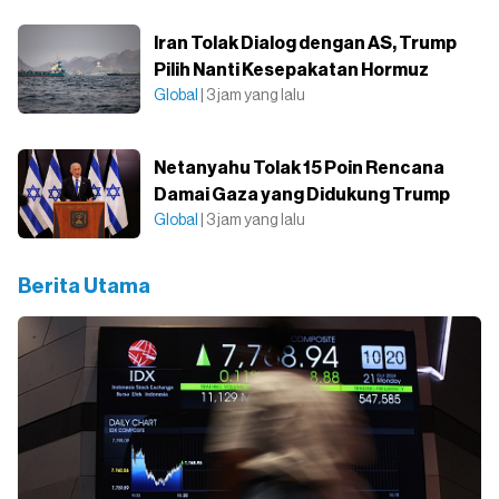
Iran Tolak Dialog dengan AS, Trump
Pilih Nanti Kesepakatan Hormuz
Global
| 3 jam yang lalu
Netanyahu Tolak 15 Poin Rencana
Damai Gaza yang Didukung Trump
Global
| 3 jam yang lalu
Berita Utama