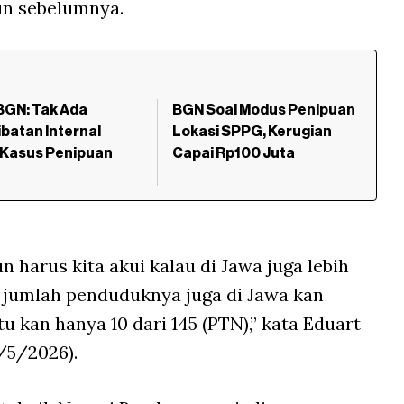
un sebelumnya.
BGN: Tak Ada
BGN Soal Modus Penipuan
ibatan Internal
Lokasi SPPG, Kerugian
 Kasus Penipuan
Capai Rp100 Juta
harus kita akui kalau di Jawa juga lebih
jumlah penduduknya juga di Jawa kan
u kan hanya 10 dari 145 (PTN),” kata Eduart
/5/2026).