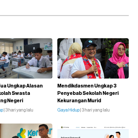
ua Ungkap Alasan
Mendikdasmen Ungkap 3
ekolah Swasta
Penyebab Sekolah Negeri
ng Negeri
Kekurangan Murid
up
| 3 hari yang lalu
Gaya Hidup
| 3 hari yang lalu