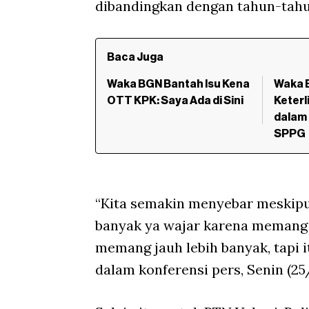
dibandingkan dengan tahun-tah
Baca Juga
Waka BGN Bantah Isu Kena
Waka 
OTT KPK: Saya Ada di Sini
Keterl
dalam
SPPG
“Kita semakin menyebar meskipun 
banyak ya wajar karena memang 
memang jauh lebih banyak, tapi it
dalam konferensi pers, Senin (25