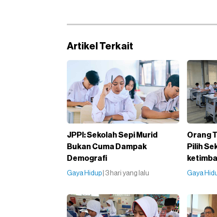
Artikel Terkait
JPPI: Sekolah Sepi Murid
Orang T
Bukan Cuma Dampak
Pilih S
Demografi
ketimba
Gaya Hidup
| 3 hari yang lalu
Gaya Hid