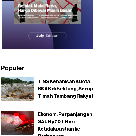
Populer
TINS Kehabisan Kuota
RKAB di Belitung, Serap
Timah Tambang Rakyat
Ekonom: Perpanjangan
SAL Rp70T Beri
Ketidakpastian ke