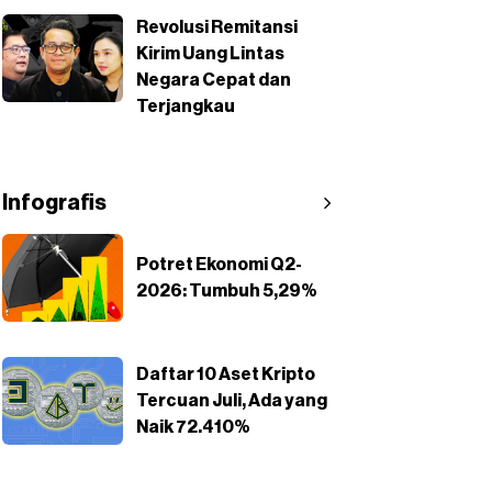
Revolusi Remitansi
Kirim Uang Lintas
Negara Cepat dan
Terjangkau
Infografis
Potret Ekonomi Q2-
2026: Tumbuh 5,29%
Daftar 10 Aset Kripto
Tercuan Juli, Ada yang
Naik 72.410%