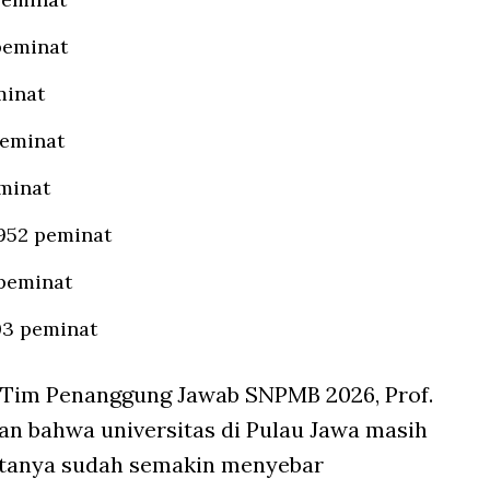
peminat
minat
peminat
eminat
.952 peminat
 peminat
03 peminat
 Tim Penanggung Jawab SNPMB 2026, Prof.
kan bahwa universitas di Pulau Jawa masih
datanya sudah semakin menyebar