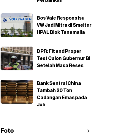
Perbankan
Bos Vale Respons Isu
VW Jadi Mitra di Smelter
HPAL Blok Tanamalia
DPR: Fit and Proper
Test Calon Gubernur BI
Setelah Masa Reses
Bank Sentral China
Tambah 20 Ton
Cadangan Emas pada
Juli
Foto