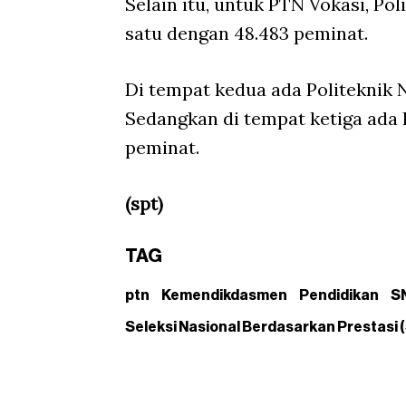
Selain itu, untuk PTN Vokasi, P
satu dengan 48.483 peminat.
Di tempat kedua ada Politeknik 
Sedangkan di tempat ketiga ada 
peminat.
(spt)
TAG
ptn
Kemendikdasmen
Pendidikan
S
Seleksi Nasional Berdasarkan Prestasi