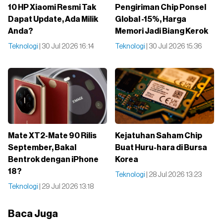
10 HP Xiaomi Resmi Tak
Pengiriman Chip Ponsel
Dapat Update, Ada Milik
Global -15%, Harga
Anda?
Memori Jadi Biang Kerok
Teknologi
| 30 Jul 2026 16:14
Teknologi
| 30 Jul 2026 15:36
Mate XT2-Mate 90 Rilis
Kejatuhan Saham Chip
September, Bakal
Buat Huru-hara di Bursa
Bentrok dengan iPhone
Korea
18?
Teknologi
| 28 Jul 2026 13:23
Teknologi
| 29 Jul 2026 13:18
Baca Juga