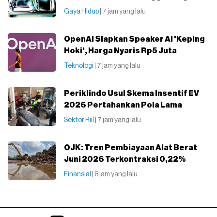
Gaya Hidup
| 7 jam yang lalu
OpenAI Siapkan Speaker AI 'Keping
Hoki', Harga Nyaris Rp5 Juta
Teknologi
| 7 jam yang lalu
Periklindo Usul Skema Insentif EV
2026 Pertahankan Pola Lama
Sektor Riil
| 7 jam yang lalu
OJK: Tren Pembiayaan Alat Berat
Juni 2026 Terkontraksi 0,22%
Finansial
| 8 jam yang lalu