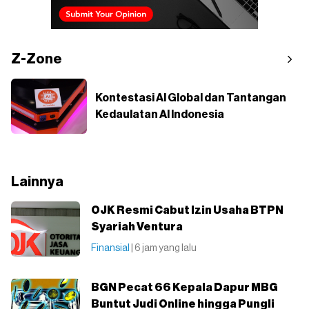
Z-Zone
Kontestasi AI Global dan Tantangan
Kedaulatan AI Indonesia
Lainnya
OJK Resmi Cabut Izin Usaha BTPN
Syariah Ventura
Finansial
| 6 jam yang lalu
BGN Pecat 66 Kepala Dapur MBG
Buntut Judi Online hingga Pungli