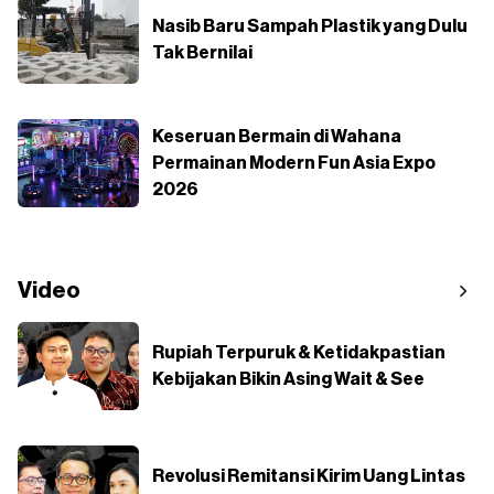
Nasib Baru Sampah Plastik yang Dulu
Tak Bernilai
Keseruan Bermain di Wahana
Permainan Modern Fun Asia Expo
2026
Video
Rupiah Terpuruk & Ketidakpastian
Kebijakan Bikin Asing Wait & See
Revolusi Remitansi Kirim Uang Lintas