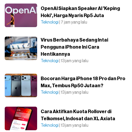
OpenAI Siapkan Speaker AI 'Keping
Hoki', Harga Nyaris Rp5 Juta
Teknologi
| 7 jam yang lalu
Virus Berbahaya Sedang Intai
Pengguna iPhone Ini Cara
Hentikannya
Teknologi
| 13 jam yang lalu
Bocoran Harga iPhone 18 Pro dan Pro
Max, Tembus Rp50 Jutaan?
Teknologi
| 13 jam yang lalu
Cara Aktifkan Kuota Rollover di
Telkomsel, Indosat dan XL Axiata
Teknologi
| 13 jam yang lalu