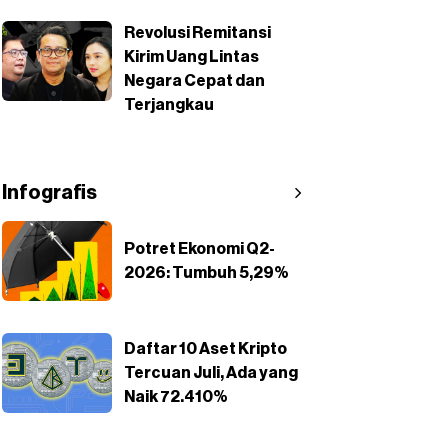
Revolusi Remitansi
Kirim Uang Lintas
Negara Cepat dan
Terjangkau
Infografis
Potret Ekonomi Q2-
2026: Tumbuh 5,29%
Daftar 10 Aset Kripto
Tercuan Juli, Ada yang
Naik 72.410%