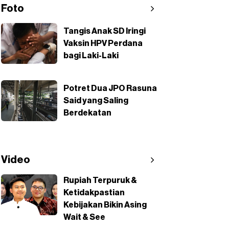
Foto
Tangis Anak SD Iringi
Vaksin HPV Perdana
bagi Laki-Laki
Potret Dua JPO Rasuna
Said yang Saling
Berdekatan
Video
Rupiah Terpuruk &
Ketidakpastian
Kebijakan Bikin Asing
Wait & See