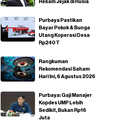
Rekam Jejak di Rusia
Purbaya Pastikan
Bayar Pokok & Bunga
Utang Koperasi Desa
Rp240 T
Rangkuman
Rekomendasi Saham
Hari Ini, 6 Agustus 2026
Purbaya: Gaji Manajer
Kopdes UMP Lebih
Sedikit, Bukan Rp16
Juta