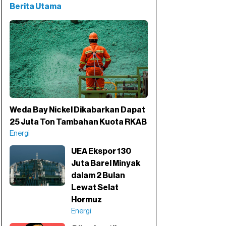
Berita Utama
Weda Bay Nickel Dikabarkan Dapat
25 Juta Ton Tambahan Kuota RKAB
Energi
UEA Ekspor 130
Juta Barel Minyak
dalam 2 Bulan
Lewat Selat
Hormuz
Energi