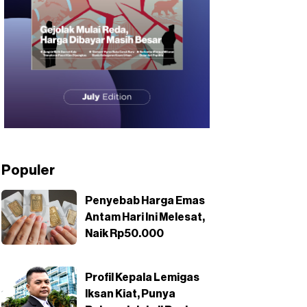
Populer
Penyebab Harga Emas
Antam Hari Ini Melesat,
Naik Rp50.000
Profil Kepala Lemigas
Iksan Kiat, Punya