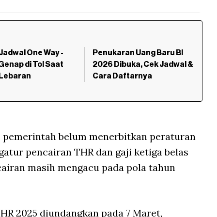
Jadwal One Way -
Penukaran Uang Baru BI
 Genap di Tol Saat
2026 Dibuka, Cek Jadwal &
 Lebaran
Cara Daftarnya
6, pemerintah belum menerbitkan peraturan
atur pencairan THR dan gaji ketiga belas
encairan masih mengacu pada pola tahun
THR 2025 diundangkan pada 7 Maret,