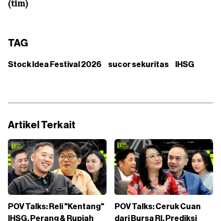
(tim)
TAG
Stock Idea Festival 2026
sucor sekuritas
IHSG
Artikel Terkait
POV Talks: Reli "Kentang"
POV Talks: Ceruk Cuan
IHSG, Perang & Rupiah
dari Bursa RI, Prediksi