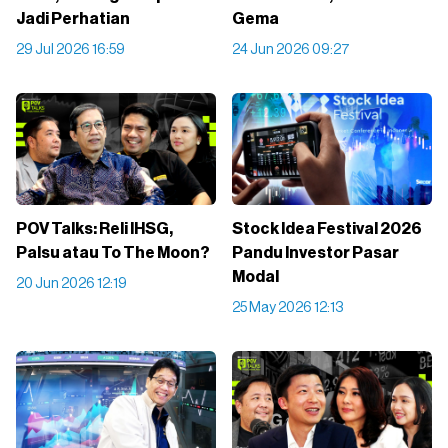
Jadi Perhatian
Gema
29 Jul 2026 16:59
24 Jun 2026 09:27
POV Talks: Reli IHSG,
Stock Idea Festival 2026
Palsu atau To The Moon?
Pandu Investor Pasar
Modal
20 Jun 2026 12:19
25 May 2026 12:13