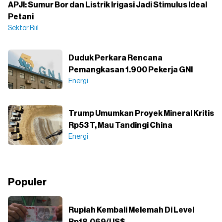
APJI: Sumur Bor dan Listrik Irigasi Jadi Stimulus Ideal
Petani
Sektor Riil
Duduk Perkara Rencana
Pemangkasan 1.900 Pekerja GNI
Energi
Trump Umumkan Proyek Mineral Kritis
Rp53 T, Mau Tandingi China
Energi
Populer
Rupiah Kembali Melemah Di Level