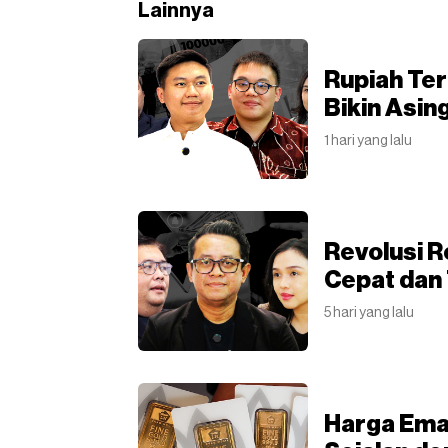
Lainnya
Rupiah Ter
Bikin Asin
1 hari yang lalu
Revolusi R
Cepat dan
5 hari yang lalu
Harga Ema