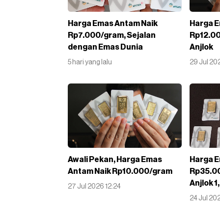
Harga Emas Antam Naik
Harga 
Rp7.000/gram, Sejalan
Rp12.00
dengan Emas Dunia
Anjlok
5 hari yang lalu
29 Jul 20
Awali Pekan, Harga Emas
Harga 
Antam Naik Rp10.000/gram
Rp35.0
Anjlok 
27 Jul 2026 12:24
24 Jul 202