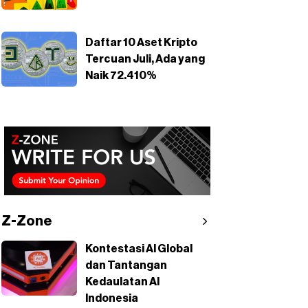
Daftar 10 Aset Kripto
Tercuan Juli, Ada yang
Naik 72.410%
Z-Zone
Kontestasi AI Global
dan Tantangan
Kedaulatan AI
Indonesia