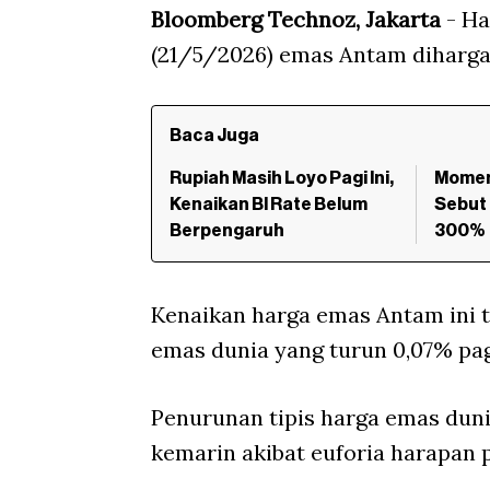
Bloomberg Technoz, Jakarta
- Ha
(21/5/2026) emas Antam diharga
Baca Juga
Rupiah Masih Loyo Pagi Ini,
Momen
Kenaikan BI Rate Belum
Sebut 
Berpengaruh
300%
Kenaikan harga emas Antam ini t
emas dunia yang turun 0,07% pagi
Penurunan tipis harga emas duni
kemarin akibat euforia harapan 