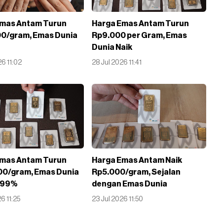
Emas Antam Turun
Harga Emas Antam Turun
0/gram, Emas Dunia
Rp9.000 per Gram, Emas
Dunia Naik
26 11:02
28 Jul 2026 11:41
Emas Antam Turun
Harga Emas Antam Naik
00/gram, Emas Dunia
Rp5.000/gram, Sejalan
1,99%
dengan Emas Dunia
6 11:25
23 Jul 2026 11:50