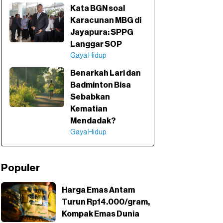
Kata BGN soal
Karacunan MBG di
Jayapura: SPPG
Langgar SOP
Gaya Hidup
Benarkah Lari dan
Badminton Bisa
Sebabkan
Kematian
Mendadak?
Gaya Hidup
Populer
Harga Emas Antam
Turun Rp14.000/gram,
Kompak Emas Dunia