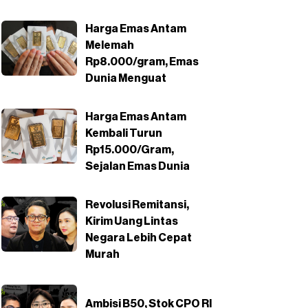
Harga Emas Antam
Melemah
Rp8.000/gram, Emas
Dunia Menguat
Harga Emas Antam
Kembali Turun
Rp15.000/Gram,
Sejalan Emas Dunia
Revolusi Remitansi,
Kirim Uang Lintas
Negara Lebih Cepat
Murah
Ambisi B50, Stok CPO RI