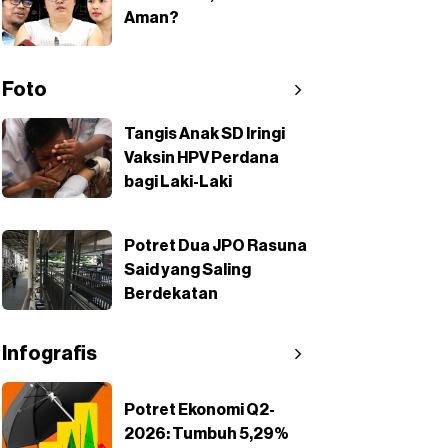
Aman?
Foto
Tangis Anak SD Iringi
Vaksin HPV Perdana
bagi Laki-Laki
Potret Dua JPO Rasuna
Said yang Saling
Berdekatan
Infografis
Potret Ekonomi Q2-
2026: Tumbuh 5,29%