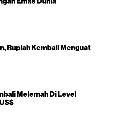
engan Emas Dunia
an, Rupiah Kembali Menguat
bali Melemah Di Level
/US$