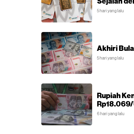
Sejalan d
5 hari yang lalu
Akhiri Bul
5 hari yang lalu
Rupiah Kem
Rp18.069
6 hari yang lalu