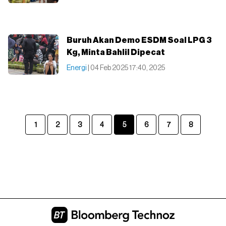
Buruh Akan Demo ESDM Soal LPG 3
Kg, Minta Bahlil Dipecat
Energi
| 04 Feb 2025 17:40, 2025
1
2
3
4
5
6
7
8