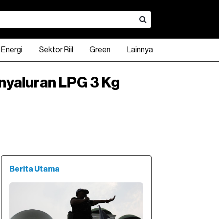
Energi
Sektor Riil
Green
Lainnya
nyaluran LPG 3 Kg
A
INDO 10Y
KLBF
INDO 15Y
CPIN
INDO 20Y
ADRO
DXY Index
UNTR
USD - IDR
TPIA
0.00
94.83
790.00
98.60
3,160.00
98.46
2,500.00
1,205.57
23,800.00
17,923.00
2,130.00
41%
1.25%
1.61%
1.96%
0.17%
0.00%
0.06%
3.40
Berita Utama