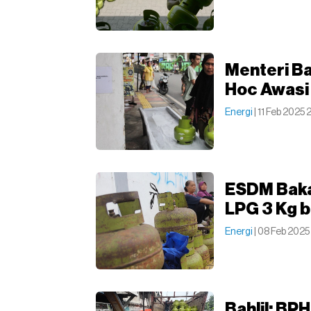
Menteri Ba
Hoc Awasi
Energi
| 11 Feb 2025
ESDM Baka
LPG 3 Kg 
Energi
| 08 Feb 2025
Bahlil: BP