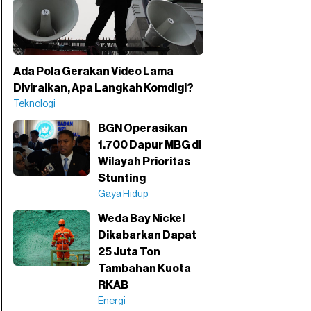
Ada Pola Gerakan Video Lama
Diviralkan, Apa Langkah Komdigi?
Teknologi
BGN Operasikan
1.700 Dapur MBG di
Wilayah Prioritas
Stunting
Gaya Hidup
Weda Bay Nickel
Dikabarkan Dapat
25 Juta Ton
Tambahan Kuota
RKAB
Energi