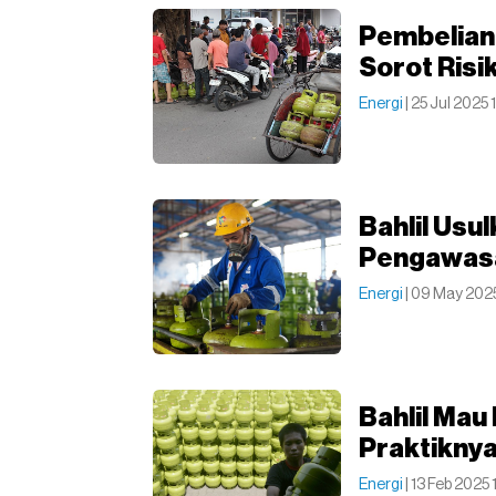
Pembelian
Sorot Risi
Energi
| 25 Jul 2025 
Bahlil Usu
Pengawasa
Energi
| 09 May 2025
Bahlil Ma
Praktiknya
Energi
| 13 Feb 2025 