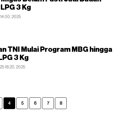
LPG 3 Kg
 14:00, 2025
an TNI Mulai Program MBG hingga
 LPG 3 Kg
025 18:20, 2025
4
5
6
7
8