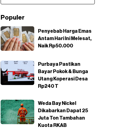
Populer
Penyebab Harga Emas
Antam Hari Ini Melesat,
Naik Rp50.000
Purbaya Pastikan
Bayar Pokok & Bunga
Utang Koperasi Desa
Rp240 T
Weda Bay Nickel
Dikabarkan Dapat 25
Juta Ton Tambahan
Kuota RKAB