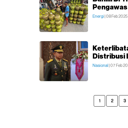
Pengawas 
Energi
| 08 Feb 2025
Keterlibat
Distribusi
Nasional
| 07 Feb 2
1
2
3