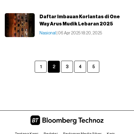
Daftar Imbauan Korlantas di One
Way Arus Mudik Lebaran 2025
Nasional
| 06 Apr 2025 18:20, 2025
1
2
3
4
5
Tentang Kami
Redaksi
Pedoman Media Siber
Karir