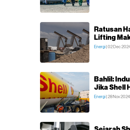
Ratusan Ha
Lifting Mak
Energi
| 02 Dec 2024
Bahlil: In
Jika Shell
Energi
| 28 Nov 2024
Sejarah Sh