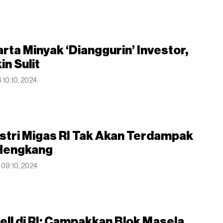
rta Minyak ‘Dianggurin’ Investor,
in Sulit
 10:10, 2024
dustri Migas RI Tak Akan Terdampak
 Hengkang
 09:10, 2024
ell di RI: Campakkan Blok Masela,