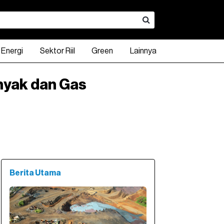
Energi
Sektor Riil
Green
Lainnya
nyak dan Gas
KA
INDO 10Y
KLBF
INDO 15Y
CPIN
INDO 20Y
ADRO
DXY Index
UNTR
USD - IDR
TPIA
80.00
94.82
790.00
98.61
3,130.00
98.41
2,530.00
1,205.63
23,675.00
17,933.00
2,160.
.41%
0.00%
0.95%
1.20%
0.00%
0.53%
0.06%
1.41
Berita Utama