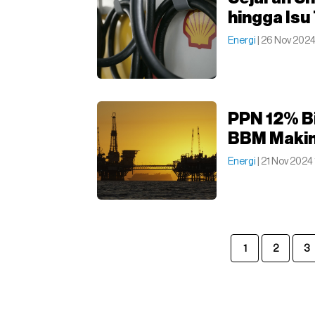
hingga Isu
Energi
| 26 Nov 202
PPN 12% Bi
BBM Makin
Energi
| 21 Nov 2024
1
2
3