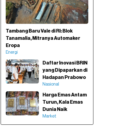
Tambang Baru Vale di RI: Blok
Tanamalia, Mitranya Automaker
Eropa
Energi
Daftar Inovasi BRIN
yang Dipaparkan di
Hadapan Prabowo
Nasional
Harga Emas Antam
Turun, Kala Emas
Dunia Naik
Market