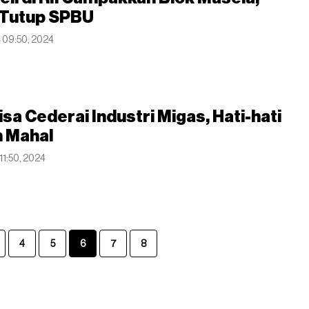
 Tutup SPBU
4 09:50, 2024
sa Cederai Industri Migas, Hati-hati
 Mahal
 11:50, 2024
4
5
6
7
8