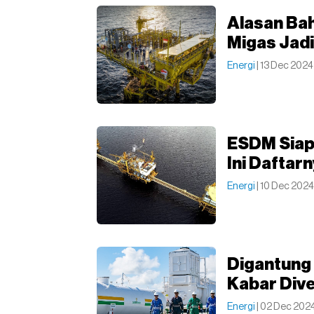
Alasan Bah
Migas Jad
Energi
| 13 Dec 202
ESDM Siap 
Ini Daftar
Energi
| 10 Dec 2024
Digantung
Kabar Dive
Energi
| 02 Dec 202