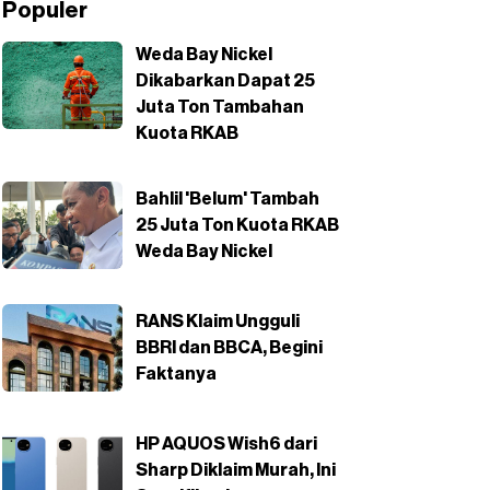
Populer
Weda Bay Nickel
Dikabarkan Dapat 25
Juta Ton Tambahan
Kuota RKAB
Bahlil 'Belum' Tambah
25 Juta Ton Kuota RKAB
Weda Bay Nickel
RANS Klaim Ungguli
BBRI dan BBCA, Begini
Faktanya
HP AQUOS Wish6 dari
Sharp Diklaim Murah, Ini