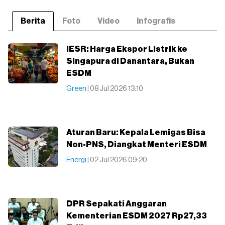
Berita
Foto
Video
Infografis
IESR: Harga Ekspor Listrik ke
Singapura di Danantara, Bukan
ESDM
Green
| 08 Jul 2026 13:10
Aturan Baru: Kepala Lemigas Bisa
Non-PNS, Diangkat Menteri ESDM
Energi
| 02 Jul 2026 09:20
DPR Sepakati Anggaran
Kementerian ESDM 2027 Rp27,33