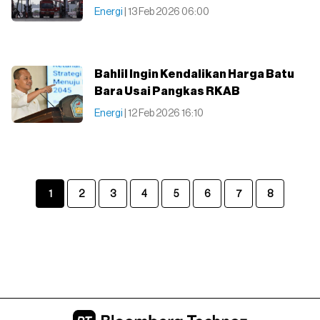
Energi
| 13 Feb 2026 06:00
Bahlil Ingin Kendalikan Harga Batu
Bara Usai Pangkas RKAB
Energi
| 12 Feb 2026 16:10
1
2
3
4
5
6
7
8