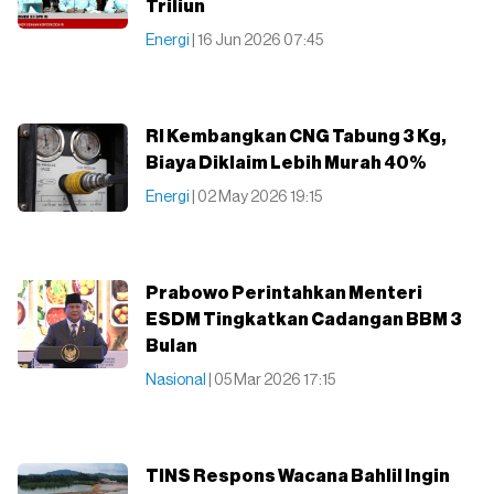
Triliun
Energi
| 16 Jun 2026 07:45
RI Kembangkan CNG Tabung 3 Kg,
Biaya Diklaim Lebih Murah 40%
Energi
| 02 May 2026 19:15
Prabowo Perintahkan Menteri
ESDM Tingkatkan Cadangan BBM 3
Bulan
Nasional
| 05 Mar 2026 17:15
TINS Respons Wacana Bahlil Ingin